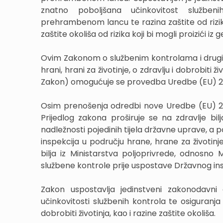
znatno poboljšana učinkovitost službeni
prehrambenom lancu te razina zaštite od rizika za
zaštite okoliša od rizika koji bi mogli proizići i
Ovim Zakonom o službenim kontrolama i drugi
hrani, hrani za životinje, o zdravlju i dobrobiti ži
Zakon) omogućuje se provedba Uredbe (EU) 2
Osim prenošenja odredbi nove Uredbe (EU) 2
Prijedlog zakona proširuje se na zdravlje bilj
nadležnosti pojedinih tijela državne uprave, 
inspekcija u području hrane, hrane za životinje, 
bilja iz Ministarstva poljoprivrede, odnosno 
službene kontrole prije uspostave Državnog in
Zakon uspostavlja jedinstveni zakonodavni 
učinkovitosti službenih kontrola te osiguranja vi
dobrobiti životinja, kao i razine zaštite okoliša.