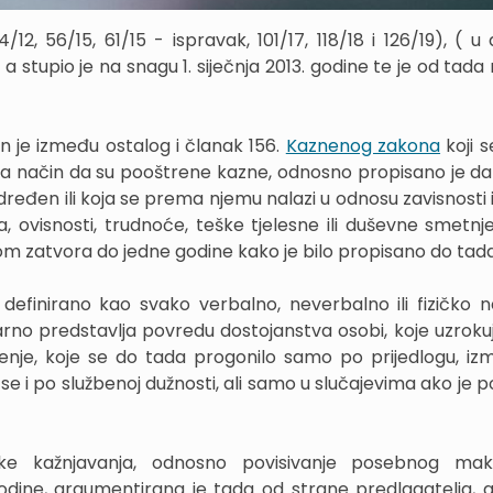
12, 56/15, 61/15 - ispravak, 101/17, 118/18 i 126/19), ( u
a stupio je na snagu 1. siječnja 2013. godine te je od tada
en je između ostalog i članak 156.
Kaznenog zakona
koji s
na način da su pooštrene kazne, odnosno propisano je da
eđen ili koja se prema njemu nalazi u odnosu zavisnosti il
a, ovisnosti, trudnoće, teške tjelesne ili duševne smetnje
m zatvora do jedne godine kako je bilo propisano do tada
definirano kao svako verbalno, neverbalno ili fizičko n
varno predstavlja povredu dostojanstva osobi, koje uzrokuj
kruženje, koje se do tada progonilo samo po prijedlogu, i
se i po službenoj dužnosti, ali samo u slučajevima ako je 
ike kažnjavanja, odnosno povisivanje posebnog ma
dine, argumentirana je tada od strane predlagatelja, a 