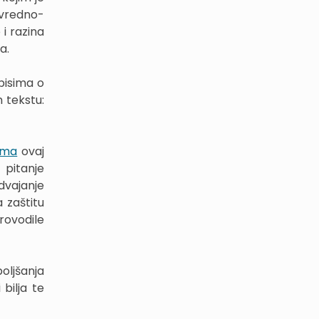
vredno-
 i razina
a.
pisima o
m tekstu:
ama
ovaj
 pitanje
dvajanje
a zaštitu
rovodile
oljšanja
 bilja te