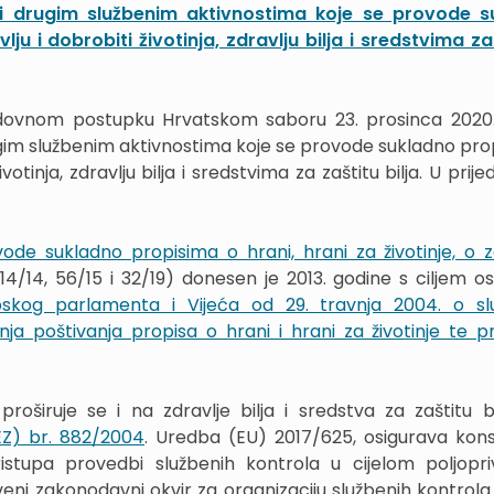
i drugim službenim aktivnostima koje se provode s
lju i dobrobiti životinja, zdravlju bilja i sredstvima za
edovnom postupku Hrvatskom saboru 23. prosinca 2020
gim službenim aktivnostima koje se provode sukladno pro
ivotinja, zdravlju bilja i sredstvima za zaštitu bilja. U prije
e sukladno propisima o hrani, hrani za životinje, o zd
14/14, 56/15 i 32/19) donesen je 2013. godine s ciljem os
skog parlamenta i Vijeća od 29. travnja 2004. o sl
a poštivanja propisa o hrani i hrani za životinje te p
širuje se i na zdravlje bilja i sredstva za zaštitu bi
Z) br. 882/2004
. Uredba (EU) 2017/625, osigurava konso
istupa provedbi službenih kontrola u cijelom poljopr
ni zakonodavni okvir za organizaciju službenih kontrola 