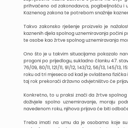
prihvaćeno od zakonodavca, pogibeljnošću i u
Kaznenog zakona te potrebom snažnije kazneno
Takvo zakonsko rješenje proizvelo je nažalost
kaznenih djela spolnog uznemiravanja počini p
te osobe kao žrtve spolnog uznemiravanja mor
Ono što je u takvim situacijama pokazalo naro
progoni po prijedlogu, sukladno članku 47. stav
76/09, 80/11, 121/11, 91/12, 143/12, 56/13, 145/13
roku od tri mjeseca od kad je ovlaštena fizička 
taj rok prekorači državno odvjetništvo će prijav
Konkretno, to u praksi znači da žrtve spolnog
doživjele spolno uznemiravanje, moraju podn
navedenom roku, njihova prijava će biti odbače
Treba imati na umu da je osobama koje su 