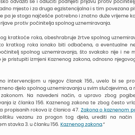
odvažiti se i odlučiti podnijeti prijavu protiv počinitelj
no mjesto i za druga egzistencijalna i s tim povezana pita
de pa je stoga najčešće potrebno i znatno duže vrijeme ka
ijave protiv počinitelja spolnog uznemiravanja.
bog kratkoće roka, obeshrabruje žrtve spolnog uznemira
ko kratkog roka ionako biti odbačena, a eventualne n
 počinitelj spolnog uznemiravanja, što svakako nije i ne m
 je pristupiti izmjeni Kaznenog zakona, odnosno njegovo
no intervencijom u njegov članak 156., uvelo bi se pr
zneno djelo spolnog uznemiravanja u svim slučajevima, a
 zakonom. Na navedeni način, a upravo zbog pogibelj
vanja iz članka 156. Kaznenog zakona te zbog često vrl
a propisanih rokova iz članica 47.
Zakona o kaznenom p
litiku vezanu za progon tog djela, urediti na način
jem stavka 3. u članku 156.
Kaznenog zakona
.”