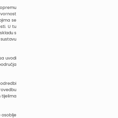
i opremu
otvornost
ojima se
sti. U tu
skladu s
 sustavu
sa uvodi
područja
 odredbi
provedbu
tijelima
 osoblje