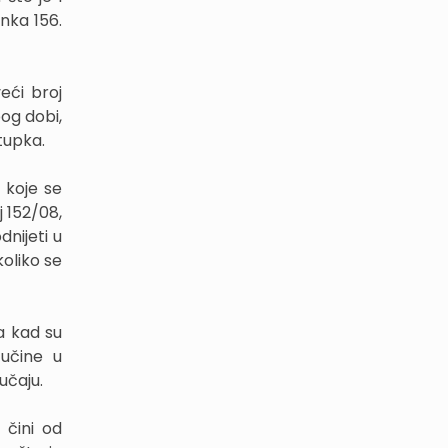
nka 156.
eći broj
og dobi,
tupka.
 koje se
 152/08,
dnijeti u
koliko se
a kad su
 učine u
učaju.
 čini od