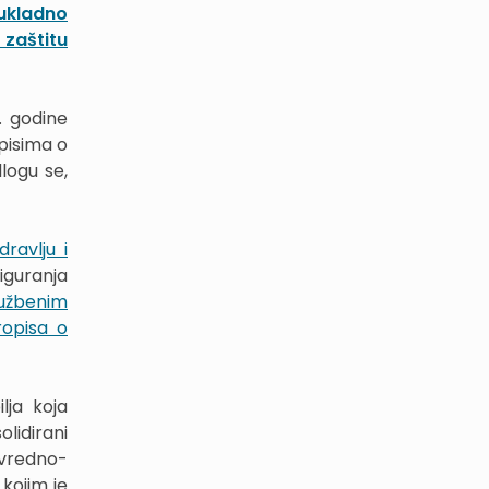
ukladno
 zaštitu
. godine
pisima o
dlogu se,
ravlju i
iguranja
užbenim
ropisa o
lja koja
lidirani
ivredno-
kojim je