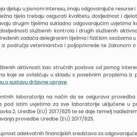
oja djeluju u javnom interesu, imaju odgovarajuće resurse 
žna tijela trebaju osigurati kvalitetu, dosljednost i djel
avaju drugim tijelima sukladno odgovarajućim uvjetima k
dosljednosti službenih kontrola i drugih službenih aktivno
đenih zadaća delegiranim tijelima i fizičkim osobama u 
z područja veterinarstva i poljoprivrede te Zakonom o
žbenih aktivnosti kao stručnih poslova od javnog intere
ma koje se ovlašćuju u skladu s posebnim propisima iz 
u o sustavu državne uprave
.
entnih laboratorija na način da se osigurava provedba
a pod istim uvjetima za sve laboratorije uključene u 
tavka 2. Uredbe (EU) 2017/625 te se daje temelj nadležnim 
ćavanja provedbe Uredbe (EU) 2017/625.
tupnost adekvatnih financijskih sredstava za odgovarajuće