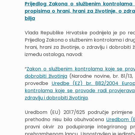
Prijedlog Zakona o službenim kontrolama 
propisima o hrani, hrani za životinje, o zdrav
bilja
Vlada Republike Hrvatske podnijela je po r
Prijedlog Zakona o službenim kontrolama i dru
hrani, hrani za životinje, o zdravlju i dobrobiti ž
između ostaloga, navodi:
“
Zakon o službenim kontrolama koje se provod
dobrobiti životinja
(Narodne novine, br. 81/13, 
provedbe
Uredbe (EZ) br. 882/2004 Europ
kontrolama koje se provode radi provjeravanj
zdravlju i dobrobiti životinja
.
Uredbom (EU) 2017/625 područje primjene pro
prethodno nisu bila obuhvaćena
Uredbom (E
pravni okvir za podupiranje integriranog pr
prehrambenom lancu. Uspostavljen je jedinstve