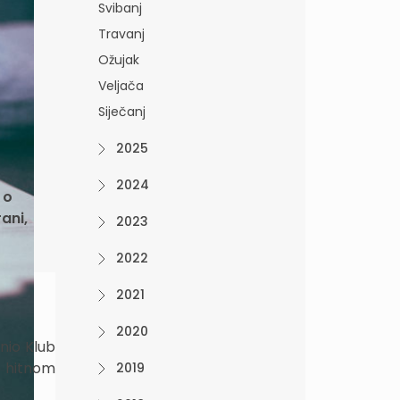
Svibanj
Travanj
Ožujak
Veljača
Siječanj
2025
2024
 o
ani,
2023
2022
2021
2020
nio Klub
o hitnom
2019