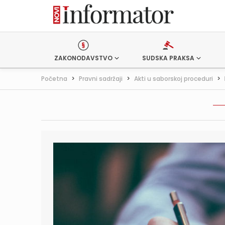
ZAKONODAVSTVO
SUDSKA PRAKSA
Početna
>
Pravni sadržaji
>
Akti u saborskoj proceduri
>