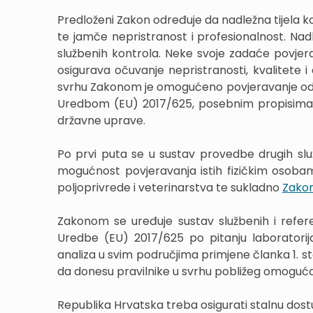
Predloženi Zakon određuje da nadležna tijela k
te jamče nepristranost i profesionalnost. Nadle
službenih kontrola. Neke svoje zadaće povjer
osigurava očuvanje nepristranosti, kvalitete i 
svrhu Zakonom je omogućeno povjeravanje odre
Uredbom (EU) 2017/625, posebnim propisima i
državne uprave.
Po prvi puta se u sustav provedbe drugih slu
mogućnost povjeravanja istih fizičkim osoba
poljoprivrede i veterinarstva te sukladno
Zakon
Zakonom se uređuje sustav službenih i refer
Uredbe (EU) 2017/625 po pitanju laboratorij
analiza u svim područjima primjene članka 1. s
da donesu pravilnike u svrhu pobližeg omogu
Republika Hrvatska treba osigurati stalnu dos