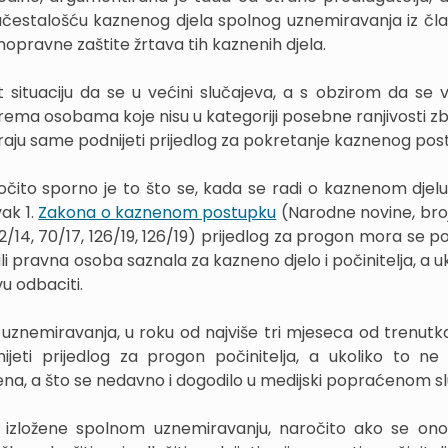
čestalošću kaznenog djela spolnog uznemiravanja iz čla
pravne zaštite žrtava tih kaznenih djela.
 situaciju da se u većini slučajeva, a s obzirom da se v
rema osobama koje nisu u kategoriji posebne ranjivosti zb
aju same podnijeti prijedlog za pokretanje kaznenog pos
čito sporno je to što se, kada se radi o kaznenom djelu
ak 1.
Zakona o kaznenom postupku
(Narodne novine, broj
, 152/14, 70/17, 126/19, 126/19) prijedlog za progon mora se po
ili pravna osoba saznala za kazneno djelo i počinitelja, a u
u odbaciti.
 uznemiravanja, u roku od najviše tri mjeseca od trenutk
ijeti prijedlog za progon počinitelja, a ukoliko to ne
na, a što se nedavno i dogodilo u medijski popraćenom sl
izložene spolnom uznemiravanju, naročito ako se ono