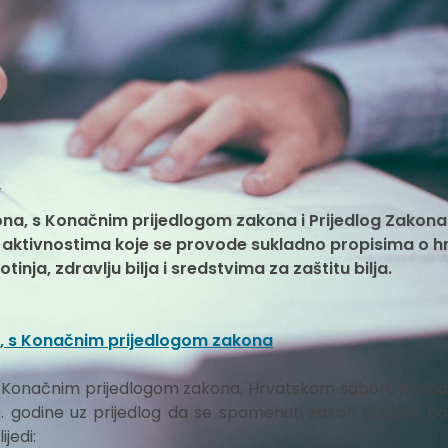
i
ona, s Konačnim prijedlogom zakona i Prijedlog Zakona
 aktivnostima koje se provode sukladno propisima o hr
otinja, zdravlju bilja i sredstvima za zaštitu bilja.
a, s Konačnim prijedlogom zakona
s Konačnim prijedlogom zakona, Hrvatskom saboru je pod
. godine uz prijedlog da se spomenuti zakon donese p
jedi: