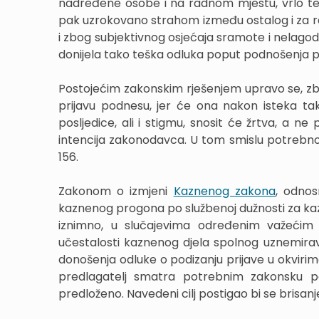
nadređene osobe i na radnom mjestu, vrlo teško 
pak uzrokovano strahom između ostalog i za rad
i zbog subjektivnog osjećaja sramote i nelago
donijela tako teška odluka poput podnošenja pr
Postojećim zakonskim rješenjem upravo se, z
prijavu podnesu, jer će ona nakon isteka ta
posljedice, ali i stigmu, snosit će žrtva, a ne
intencija zakonodavca. U tom smislu potrebno
156.
Zakonom o izmjeni
Kaznenog zakona
, odnos
kaznenog progona po službenoj dužnosti za ka
iznimno, u slučajevima određenim važećim
učestalosti kaznenog djela spolnog uznemira
donošenja odluke o podizanju prijave u okvirim
predlagatelj smatra potrebnim zakonsku po
predloženo. Navedeni cilj postigao bi se brisan