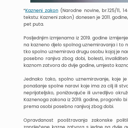
“
Kazneni zakon
(Narodne novine, br.125/11, 144/
tekstu: Kazneni zakon) donesen je 2011. godine, 
pet puta.
Posljednjim izmjenama iz 2019. godine izmijenj
na kazneno djelo spolnog uznemiravanja i to 
tko spolno uznemirava drugu osobu kojoj je nadr
posebno ranjiva zbog dobi, bolesti, invaliditet
kaznom zatvora do dvije godine, umjesto kazno
Jednako tako, spolno uznemiravanje, koje je 
ponašanje spolne naravi koje ima za cilj ili st
neprijateljsko, ponižavajuće ili uvredljivo o
Kaznenoga zakona iz 2019. godine, progonilo bi 
prema osobi posebno ranjivoj zbog dobi.
Opravdanost pooštravanja zakonske polit
zapriječene kazne zatvora s jedne na dvije go