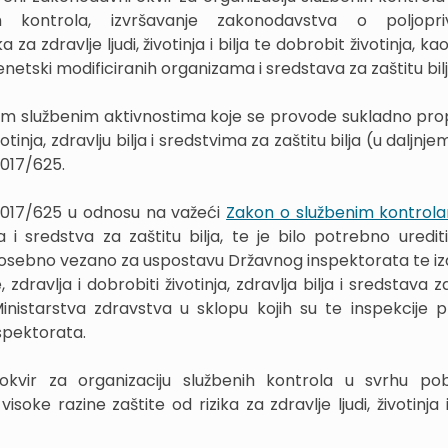
h kontrola, izvršavanje zakonodavstva o poljopri
 zdravlje ljudi, životinja i bilja te dobrobit životinja, kao
z genetski modificiranih organizama i sredstava za zaštitu bilj
m službenim aktivnostima koje se provode sukladno pro
votinja, zdravlju bilja i sredstvima za zaštitu bilja (u daljnje
017/625.
017/625 u odnosu na važeći
Zakon o službenim kontrol
a i sredstva za zaštitu bilja, te je bilo potrebno urediti
a posebno vezano za uspostavu Državnog inspektorata te iz
zdravlja i dobrobiti životinja, zdravlja bilja i sredstava z
Ministarstva zdravstva u sklopu kojih su te inspekcije p
spektorata.
okvir za organizaciju službenih kontrola u svrhu pob
soke razine zaštite od rizika za zdravlje ljudi, životinja i