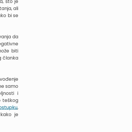
a, što je
nja, ali
ko bi se
vanja da
egativne
ože biti
g članka
ovođenje
 ne samo
nosti i
o teškog
ostupku
,
 kako je