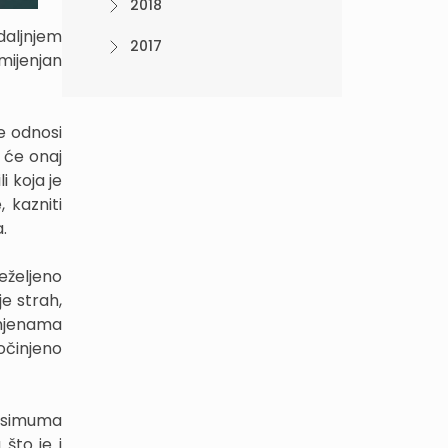
2018
 daljnjem
2017
 mijenjan
e odnosi
 će onaj
i koja je
, kazniti
.
eželjeno
e strah,
zmjenama
počinjeno
ksimuma
što je i