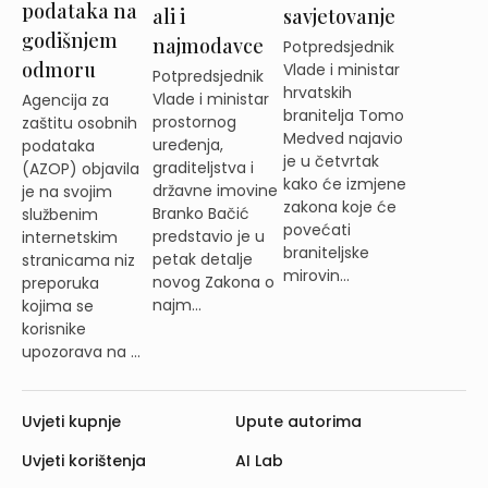
podataka na
ali i
savjetovanje
godišnjem
najmodavce
Potpredsjednik
odmoru
Vlade i ministar
Potpredsjednik
hrvatskih
Vlade i ministar
Agencija za
branitelja Tomo
prostornog
zaštitu osobnih
Medved najavio
uređenja,
podataka
je u četvrtak
graditeljstva i
(AZOP) objavila
kako će izmjene
državne imovine
je na svojim
zakona koje će
Branko Bačić
službenim
povećati
predstavio je u
internetskim
braniteljske
petak detalje
stranicama niz
mirovin...
novog Zakona o
preporuka
najm...
kojima se
korisnike
upozorava na ...
Uvjeti kupnje
Upute autorima
Uvjeti korištenja
AI Lab