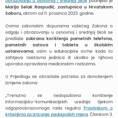
obrazovanju u osnovnoj i srednjoj školi
podnijela je
Marija Selak Raspudić
,
zastupnica u Hrvatskom
Saboru,
aktom od 11. prosinca 2023. godine.
Ovima zakonskim dopunama važećeg Zakona o
odgoju i obrazovanju u osnovnoj i srednjoj školi se
predlaže
zabrana korištenja pametnih telefona,
pametnih satova i tableta u školskim
ustanovama
, osim u edukacijske svrhe kada to
zahtjeva nastavna jedinica ili ukoliko je njihova
uporaba opravdana medicinskim razlozima.
U Prijedlogu se obrazlaže potreba za donošenjem
izmjene zakona:
„Trenutno se nedopušteno korištenje
informacijsko-komunikacijskih uređaja tijekom
odgojno­obrazovnoga rada regulira
Pravilnikom o
kriterijima za izricanje pedagoških mjera
. Člankom 3.