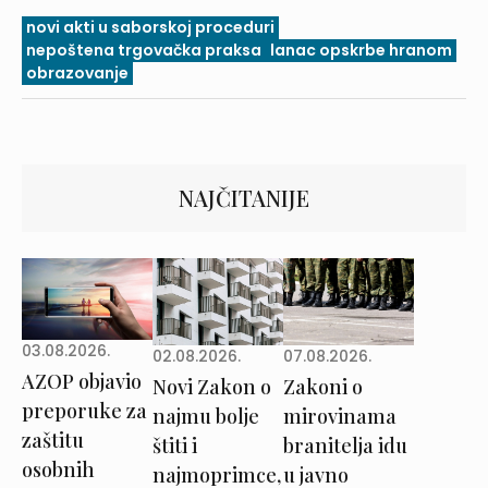
novi akti u saborskoj proceduri
nepoštena trgovačka praksa
lanac opskrbe hranom
obrazovanje
NAJČITANIJE
03.08.2026.
02.08.2026.
07.08.2026.
AZOP objavio
Novi Zakon o
Zakoni o
preporuke za
najmu bolje
mirovinama
zaštitu
štiti i
branitelja idu
osobnih
najmoprimce,
u javno