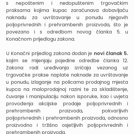
s nepoštenim i nedopuštenim trgovačkim
praksama kojima kupac zaračunava dobavljaču
naknadu za uvrštavanje u ponudu njegovih
poljoprivrednih i prehrambenih proizvoda, što je
povezano i s odredbom novog članka 5. u
Konačnom prijedlogu zakona.
U Konačni prijedlog zakona dodan je
novi članak 5.
kojim se mijenjaju pojedine odredbe članka 12.
Zakona radi uređivanja izričaja vezanog uz
trgovačke prakse naplate naknade za uvrštavanje
u ponudu, izlaganje na policama prodajnog mjesta
kupca na maloprodajnoj razini te za skladištenje,
čuvanje i manipulaciju nakon isporuke, kao i uvjeta
provođenja akcijske prodaje poljoprivrednih i
prehrambenih proizvoda, pokvarljivih
poljoprivrednih i prehrambenih proizvoda, odnosno
proizvodno i tržišno osjetljivih poljoprivrednih i
prehrambenih proizvoda.