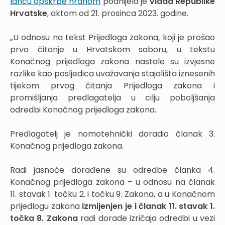
lancu opskrbe hranom
podnijela je
Vlada Republike
Hrvatske
, aktom od 21. prosinca 2023. godine.
„U odnosu na tekst Prijedloga zakona, koji je prošao
prvo čitanje u Hrvatskom saboru, u tekstu
Konačnog prijedloga zakona nastale su izvjesne
razlike kao posljedica uvažavanja stajališta iznesenih
tijekom prvog čitanja Prijedloga zakona i
promišljanja predlagatelja u cilju poboljšanja
odredbi Konačnog prijedloga zakona.
Predlagatelj je nomotehnički doradio članak 3.
Konačnog prijedloga zakona.
Radi jasnoće dorađene su odredbe članka 4.
Konačnog prijedloga zakona – u odnosu na članak
11. stavak 1. točku 2. i točku 9. Zakona, a u Konačnom
prijedlogu zakona
izmijenjen je i članak 11. stavak 1.
točka 8. Zakona
radi dorade izričaja odredbi u vezi