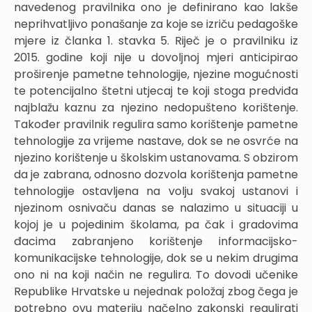
navedenog pravilnika ono je definirano kao lakše
neprihvatljivo ponašanje za koje se izriču pedagoške
mjere iz članka 1. stavka 5. Riječ je o pravilniku iz
2015. godine koji nije u dovoljnoj mjeri anticipirao
proširenje pametne tehnologije, njezine mogućnosti
te potencijalno štetni utjecaj te koji stoga predviđa
najblažu kaznu za njezino nedopušteno korištenje.
Također pravilnik regulira samo korištenje pametne
tehnologije za vrijeme nastave, dok se ne osvrće na
njezino korištenje u školskim ustanovama. S obzirom
da je zabrana, odnosno dozvola korištenja pametne
tehnologije ostavljena na volju svakoj ustanovi i
njezinom osnivaču danas se nalazimo u situaciji u
kojoj je u pojedinim školama, pa čak i gradovima
đacima zabranjeno korištenje informacijsko-
komunikacijske tehnologije, dok se u nekim drugima
ono ni na koji način ne regulira. To dovodi učenike
Republike Hrvatske u nejednak položaj zbog čega je
potrebno ovu materiju načelno zakonski regulirati