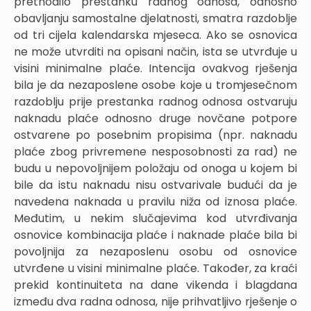
prethodilo prestanku radnog odnosa, odnosno
obavljanju samostalne djelatnosti, smatra razdoblje
od tri cijela kalendarska mjeseca. Ako se osnovica
ne može utvrditi na opisani način, ista se utvrđuje u
visini minimalne plaće. Intencija ovakvog rješenja
bila je da nezaposlene osobe koje u tromjesečnom
razdoblju prije prestanka radnog odnosa ostvaruju
naknadu plaće odnosno druge novčane potpore
ostvarene po posebnim propisima (npr. naknadu
plaće zbog privremene nesposobnosti za rad) ne
budu u nepovoljnijem položaju od onoga u kojem bi
bile da istu naknadu nisu ostvarivale budući da je
navedena naknada u pravilu niža od iznosa plaće.
Međutim, u nekim slučajevima kod utvrđivanja
osnovice kombinacija plaće i naknade plaće bila bi
povoljnija za nezaposlenu osobu od osnovice
utvrđene u visini minimalne plaće. Također, za kraći
prekid kontinuiteta na dane vikenda i blagdana
između dva radna odnosa, nije prihvatljivo rješenje o