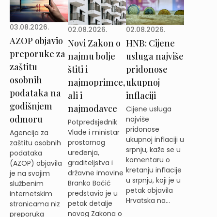
03.08.2026.
02.08.2026.
02.08.2026.
AZOP objavio
Novi Zakon o
HNB: Cijene
preporuke za
najmu bolje
usluga najviše
zaštitu
štiti i
pridonose
osobnih
najmoprimce,
ukupnoj
podataka na
ali i
inflaciji
godišnjem
najmodavce
Cijene usluga
odmoru
najviše
Potpredsjednik
pridonose
Vlade i ministar
Agencija za
ukupnoj inflaciji u
prostornog
zaštitu osobnih
srpnju, kaže se u
uređenja,
podataka
komentaru o
graditeljstva i
(AZOP) objavila
kretanju inflacije
državne imovine
je na svojim
u srpnju, koji je u
Branko Bačić
službenim
petak objavila
predstavio je u
internetskim
Hrvatska na...
petak detalje
stranicama niz
novog Zakona o
preporuka