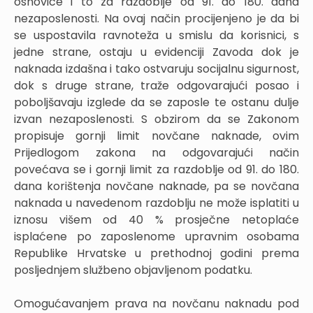
osnovice i to za razdoblje od 91. do 180. dana
nezaposlenosti. Na ovaj način procijenjeno je da bi
se uspostavila ravnoteža u smislu da korisnici, s
jedne strane, ostaju u evidenciji Zavoda dok je
naknada izdašna i tako ostvaruju socijalnu sigurnost,
dok s druge strane, traže odgovarajući posao i
poboljšavaju izglede da se zaposle te ostanu dulje
izvan nezaposlenosti. S obzirom da se Zakonom
propisuje gornji limit novčane naknade, ovim
Prijedlogom zakona na odgovarajući način
povećava se i gornji limit za razdoblje od 91. do 180.
dana korištenja novčane naknade, pa se novčana
naknada u navedenom razdoblju ne može isplatiti u
iznosu višem od 40 % prosječne netoplaće
isplaćene po zaposlenome upravnim osobama
Republike Hrvatske u prethodnoj godini prema
posljednjem službeno objavljenom podatku.
Omogućavanjem prava na novčanu naknadu pod