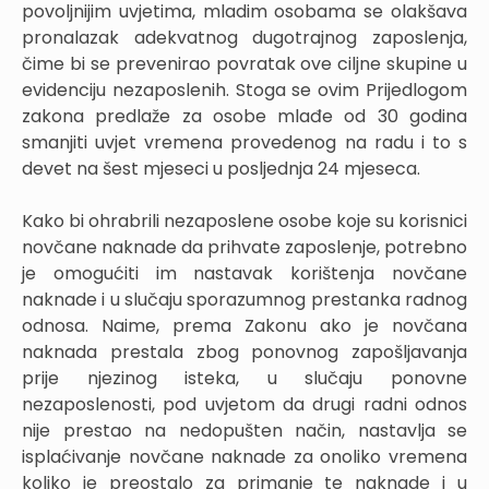
povoljnijim uvjetima, mladim osobama se olakšava
pronalazak adekvatnog dugotrajnog zaposlenja,
čime bi se prevenirao povratak ove ciljne skupine u
evidenciju nezaposlenih. Stoga se ovim Prijedlogom
zakona predlaže za osobe mlađe od 30 godina
smanjiti uvjet vremena provedenog na radu i to s
devet na šest mjeseci u posljednja 24 mjeseca.
Kako bi ohrabrili nezaposlene osobe koje su korisnici
novčane naknade da prihvate zaposlenje, potrebno
je omogućiti im nastavak korištenja novčane
naknade i u slučaju sporazumnog prestanka radnog
odnosa. Naime, prema Zakonu ako je novčana
naknada prestala zbog ponovnog zapošljavanja
prije njezinog isteka, u slučaju ponovne
nezaposlenosti, pod uvjetom da drugi radni odnos
nije prestao na nedopušten način, nastavlja se
isplaćivanje novčane naknade za onoliko vremena
koliko je preostalo za primanje te naknade i u