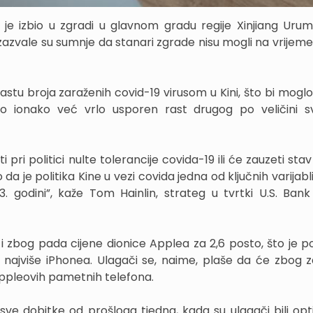
je izbio u zgradi u glavnom gradu regije Xinjiang Urumq
izazvale su sumnje da stanari zgrade nisu mogli na vrijeme
 rastu broja zaraženih covid-19 virusom u Kini, što bi mogl
ilo ionako već vrlo usporen rast drugog po veličini s
i pri politici nulte tolerancije covida-19 ili će zauzeti sta
 da je politika Kine u vezi covida jedna od ključnih varijabl
23. godini”, kaže Tom Hainlin, strateg u tvrtki U.S. Ban
i zbog pada cijene dionice Applea za 2,6 posto, što je po
di najviše iPhonea. Ulagači se, naime, plaše da će zbog z
Appleovih pametnih telefona.
 sve dobitke od prošloga tjedna, kada su ulagači bili opti