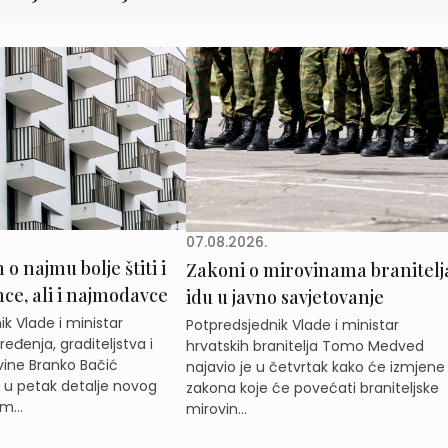
07.08.2026.
o najmu bolje štiti i
Zakoni o mirovinama branitelj
e, ali i najmodavce
idu u javno savjetovanje
k Vlade i ministar
Potpredsjednik Vlade i ministar
eđenja, graditeljstva i
hrvatskih branitelja Tomo Medved
ine Branko Bačić
najavio je u četvrtak kako će izmjene
e u petak detalje novog
zakona koje će povećati braniteljske
m...
mirovin...