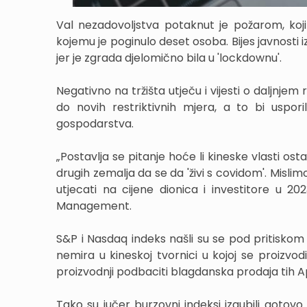
Val nezadovoljstva potaknut je požarom, koji 
kojemu je poginulo deset osoba. Bijes javnosti 
jer je zgrada djelomično bila u 'lockdownu'.
Negativno na tržišta utječu i vijesti o daljnjem
do novih restriktivnih mjera, a to bi uspor
gospodarstva.
„Postavlja se pitanje hoće li kineske vlasti ostat
drugih zemalja da se da 'živi s covidom'. Mislimo
utjecati na cijene dionica i investitore u 20
Management.
S&P i Nasdaq indeks našli su se pod pritiskom 
nemira u kineskoj tvornici u kojoj se proizvo
proizvodnji podbaciti blagdanska prodaja tih 
Tako su jučer burzovni indeksi izgubili gotovo