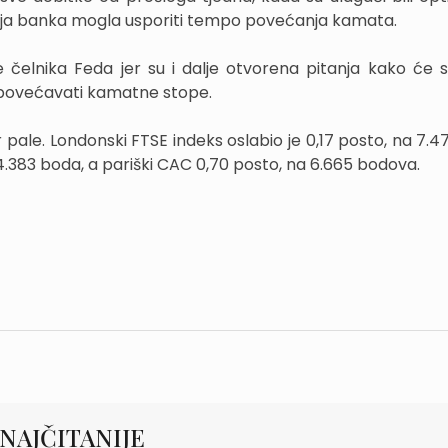
nja banka mogla usporiti tempo povećanja kamata.
e čelnika Feda jer su i dalje otvorena pitanja kako će s
ed povećavati kamatne stope.
 pale. Londonski FTSE indeks oslabio je 0,17 posto, na 7.4
 14.383 boda, a pariški CAC 0,70 posto, na 6.665 bodova.
NAJČITANIJE