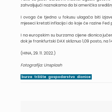
zahvaljujući naznakama da bi američka središ
I ovoga će tjedna u fokusu ulagača biti izjav
mjeseci kretati inflacija i do koje će razine F
I na europskim su burzama cijene dionica jučer
dok je frankfurtski DAX skliznuo 1,09 posto, na
(HINA, 29. 11. 2022.)
Fotografija: Unsplash
burza
tržište
gospodarstvo
dionice