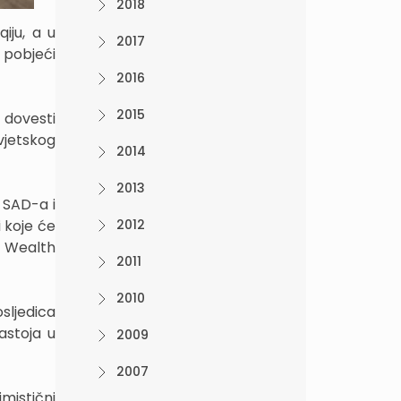
2018
iju, a u
2017
 pobjeći
2016
2015
o dovesti
vjetskog
2014
2013
v SAD-a i
i koje će
2012
k Wealth
2011
2010
sljedica
astoja u
2009
2007
mistični