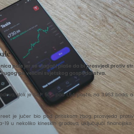
pale
nica pale jer se ulagači plaše da bi prosvjedi protiv st
st drugog po veličini svjetskog gospodarstva.
bodova, dok je S&P 500 pao 1,54 posto, na 3.963 boda, 
treet je jučer bio pod pritiskom zbog prosvjeda protiv
a-19 u nekoliko kineskih gradova, uključujući financijsko 