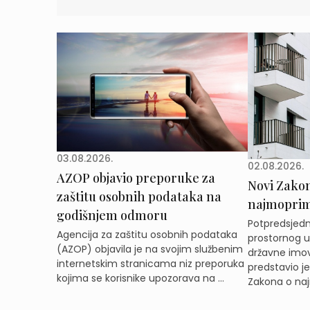
03.08.2026.
02.08.2026.
AZOP objavio preporuke za
Novi Zakon 
zaštitu osobnih podataka na
najmoprimc
godišnjem odmoru
Potpredsjedni
Agencija za zaštitu osobnih podataka
prostornog ur
(AZOP) objavila je na svojim službenim
državne imov
internetskim stranicama niz preporuka
predstavio j
kojima se korisnike upozorava na ...
Zakona o naj