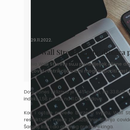
29.11.2022.
Na Wall Streetu cijene dionica 
Na Wall Streetu su u ponedjeljak cijene dio
covid restrikcija u Kini mogli usporiti ra
Dow Jones skliznuo je 1,45 posto, na 33.849 
indeks 1,58 posto, na 11.049 bodova.
Kao i ostale najveće burze u svijetu, Wall S
restriktivnih mjera za suzbijanje širenja covid
Šangaj, kao i dio glavnog grada Pekinga.