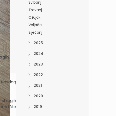
Svibanj
Travanj
Ožujak
Veljača
Siječanj
2025
2024
rogih
2023
2022
a Nasdaq
2021
2020
 strogih
središte
2019