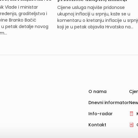
k Vlade i ministar
Cijene usluga najviše pridonose
eđenja, graditeljstva i
ukupnoj inflaciji u srpnju, kaže se u
ine Branko Bačić
komentaru o kretanju inflacije u srpnj
e u petak detalje novog
koji je u petak objavila Hrvatska na...
m...
O nama
Cjen
Dnevni informator
New
Info-radar
Kontakt