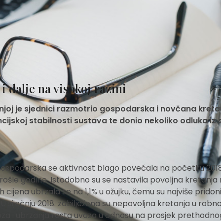
i dalje na visokoj razini
oj je sjednici razmotrio gospodarska i novčana kreta
ncijskoj stabilnosti sustava te donio nekoliko odluka iz 
ospodarska se aktivnost blago povećala na početku 2018
ošle godine. Istodobno su se nastavila povoljna kretanja
h cijena ubrzala se na 1,1% u ožujku, čemu su najviše pridoni
siječnju 2018. zabilježena su nepovoljna kretanja u robno
oza i ubrzanja rasta uvoza u odnosu na prosjek prethodno