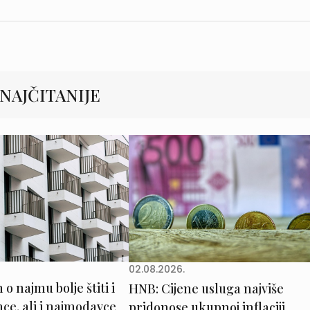
NAJČITANIJE
02.08.2026.
o najmu bolje štiti i
HNB: Cijene usluga najviše
e, ali i najmodavce
pridonose ukupnoj inflaciji