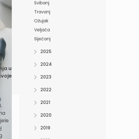
Svibanj
Travanj
Ožujak
Veljača
Siječanj
2025
2024
nja u
svoje
2023
2022
2021
.
 na
2020
jele
j
2019
g