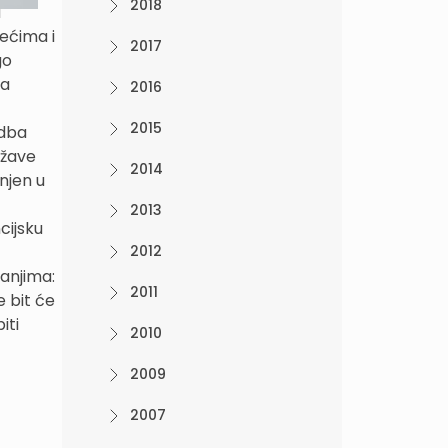
2018
a
zećima i
2017
go
ma
2016
2015
odba
ržave
2014
njen u
2013
cijsku
2012
vanjima:
2011
e bit će
iti
2010
2009
2007