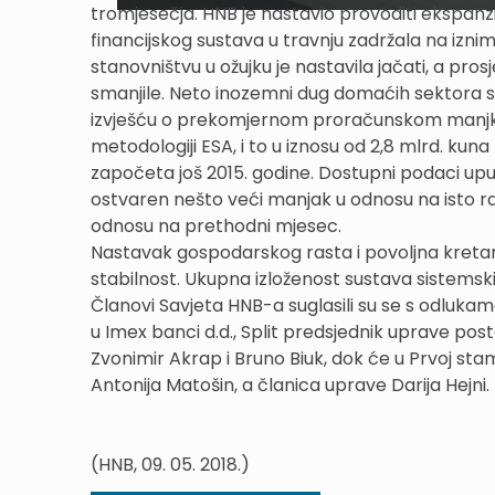
tromjesečja. HNB je nastavio provoditi ekspan
financijskog sustava u travnju zadržala na izn
stanovništvu u ožujku je nastavila jačati, a p
smanjile. Neto inozemni dug domaćih sektora 
izvješću o prekomjernom proračunskom manjku, 
metodologiji ESA, i to u iznosu od 2,8 mlrd. ku
započeta još 2015. godine. Dostupni podaci upu
ostvaren nešto veći manjak u odnosu na isto raz
odnosu na prethodni mjesec.
Nastavak gospodarskog rasta i povoljna kretan
stabilnost. Ukupna izloženost sustava sistemski
Članovi Savjeta HNB-a suglasili su se s odlukam
u Imex banci d.d., Split predsjednik uprave posta
Zvonimir Akrap i Bruno Biuk, dok će u Prvoj stam
Antonija Matošin, a članica uprave Darija Hejni.
(HNB, 09. 05. 2018.)