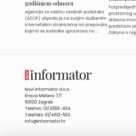
godišnjem odmoru
Potpredsjedni
Agencija za zaštitu osobnih podataka
prostornog ur
(AZOP) objavila je na svojim službenim
državne imov
internetskim stranicama niz preporuka
predstavio j
kojima se korisnike upozorava na ...
Zakona o naj
Novi informator d.o.o.
Kneza Mislava 7/1
10000 Zagreb
Telefon: 01/4555-454
Telefaks: 01/4612-553
info@informator.hr