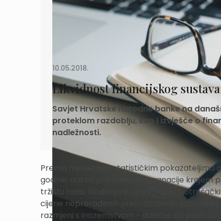
10.05.2018.
Likvidnost financijskog sustava 
Savjet Hrvatske narodne banke na današnj
proteklom razdoblju, kao i izvješće o fina
nadležnosti.
Prema mjesečnim statističkim pokazateljima g
godine, nakon privremene stagnacije krajem pr
tržištu rada. Godišnja stopa inflacije potrošački
cijene neprerađenih prehrambenih proizvoda. U 
razmjeni s inozemstvom - došlo je do pada izv