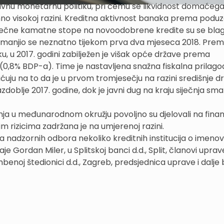
zivnu monetarnu politiku, pri čemu se likvidnost domaćeg
imno visokoj razini. Kreditna aktivnost banaka prema podu
rosječne kamatne stope na novoodobrene kredite su se bla
smanjio se neznatno tijekom prva dva mjeseca 2018. Pre
u 2017. godini zabilježen je višak opće države prema
na (0,8% BDP-a). Time je nastavljena snažna fiskalna prilag
ćuju na to da je u prvom tromjesečju na razini središnje d
doblje 2017. godine, dok je javni dug na kraju siječnja sma
ja u međunarodnom okružju povoljno su djelovali na finan
m rizicima zadržana je na umjerenoj razini.
a nadzornih odbora nekoliko kreditnih institucija o imeno
je Gordan Miler, u Splitskoj banci d.d., Split, članovi uprav
benoj štedionici d.d., Zagreb, predsjednica uprave i dalje b