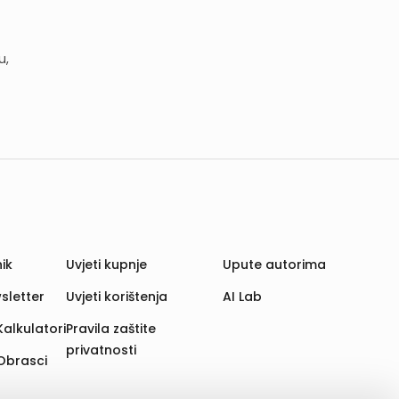
u,
ik
Uvjeti kupnje
Upute autorima
sletter
Uvjeti korištenja
AI Lab
Kalkulatori
Pravila zaštite
privatnosti
Obrasci