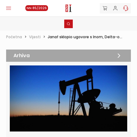
NN 85/2026
Početna
>
Vijesti
>
Janaf sklopio ugovore s Inom, Delta-o...
Arhiva