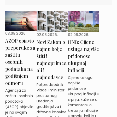
03.08.2026.
02.08.2026.
02.08.2026.
AZOP objavio
Novi Zakon o
HNB: Cijene
preporuke za
najmu bolje
usluga najviše
zaštitu
štiti i
pridonose
osobnih
najmoprimce,
ukupnoj
podataka na
ali i
inflaciji
godišnjem
najmodavce
Cijene usluga
odmoru
najviše
Potpredsjednik
pridonose
Vlade i ministar
Agencija za
ukupnoj inflaciji u
prostornog
zaštitu osobnih
srpnju, kaže se u
uređenja,
podataka
komentaru o
graditeljstva i
(AZOP) objavila
kretanju inflacije
državne imovine
je na svojim
u srpnju, koji je u