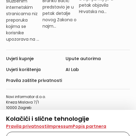
Branko Bačić
službenim
petak objavila
predstavio je u
internetskim
Hrvatska na...
petak detalje
stranicama niz
novog Zakona o
preporuka
najm...
kojima se
korisnike
upozorava na ...
Uvjeti kupnje
Upute autorima
Uvjeti korištenja
AI Lab
Pravila zaštite privatnosti
Novi informator d.o.o.
Kneza Mislava 7/1
10000 Zagreb
Telefon: 01/4555-454
Kolačići i slične tehnologije
Telefaks: 01/4612-553
info@informator.hr
Na našoj web stranici koristimo kolačiće i slične
Pravila privatnosti
Impressum
Popis partnera
tehnologije za pohranu, čitanje i obradu informacija na