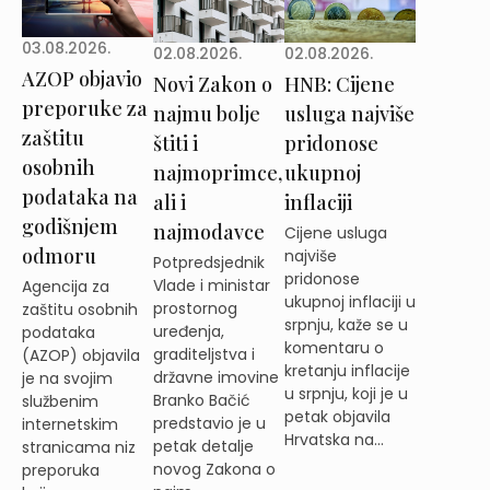
03.08.2026.
02.08.2026.
02.08.2026.
AZOP objavio
Novi Zakon o
HNB: Cijene
preporuke za
najmu bolje
usluga najviše
zaštitu
štiti i
pridonose
osobnih
najmoprimce,
ukupnoj
podataka na
ali i
inflaciji
godišnjem
najmodavce
Cijene usluga
odmoru
najviše
Potpredsjednik
pridonose
Vlade i ministar
Agencija za
ukupnoj inflaciji u
prostornog
zaštitu osobnih
srpnju, kaže se u
uređenja,
podataka
komentaru o
graditeljstva i
(AZOP) objavila
kretanju inflacije
državne imovine
je na svojim
u srpnju, koji je u
Branko Bačić
službenim
petak objavila
predstavio je u
internetskim
Hrvatska na...
petak detalje
stranicama niz
novog Zakona o
preporuka