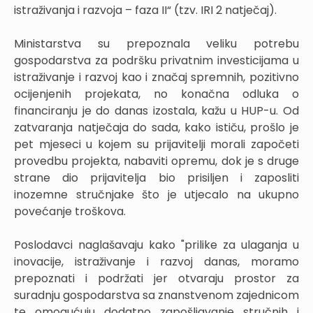
istraživanja i razvoja – faza II“ (tzv. IRI 2 natječaj).
Ministarstva su prepoznala veliku potrebu
gospodarstva za podršku privatnim investicijama u
istraživanje i razvoj kao i značaj spremnih, pozitivno
ocijenjenih projekata, no konačna odluka o
financiranju je do danas izostala, kažu u HUP-u. Od
zatvaranja natječaja do sada, kako ističu, prošlo je
pet mjeseci u kojem su prijavitelji morali započeti
provedbu projekta, nabaviti opremu, dok je s druge
strane dio prijavitelja bio prisiljen i zaposliti
inozemne stručnjake što je utjecalo na ukupno
povećanje troškova.
Poslodavci naglašavaju kako "prilike za ulaganja u
inovacije, istraživanje i razvoj danas, moramo
prepoznati i podržati jer otvaraju prostor za
suradnju gospodarstva sa znanstvenom zajednicom
te omogućuju dodatno zapošljavanje stručnih i