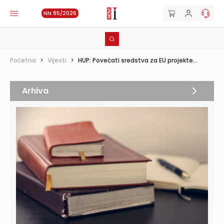
NN 85/2026
Početna
>
Vijesti
>
HUP: Povećati sredstva za EU projekte...
Arhiva