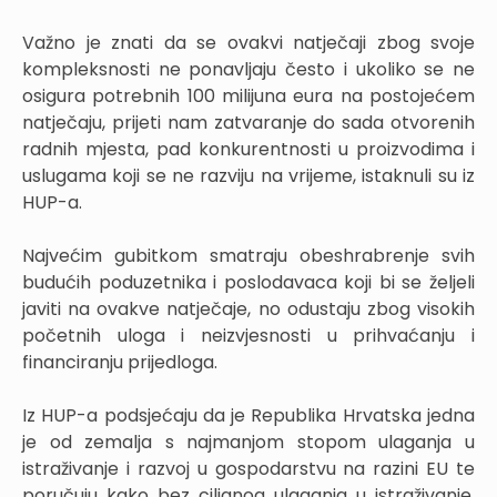
Važno je znati da se ovakvi natječaji zbog svoje
kompleksnosti ne ponavljaju često i ukoliko se ne
osigura potrebnih 100 milijuna eura na postojećem
natječaju, prijeti nam zatvaranje do sada otvorenih
radnih mjesta, pad konkurentnosti u proizvodima i
uslugama koji se ne razviju na vrijeme, istaknuli su iz
HUP-a.
Najvećim gubitkom smatraju obeshrabrenje svih
budućih poduzetnika i poslodavaca koji bi se željeli
javiti na ovakve natječaje, no odustaju zbog visokih
početnih uloga i neizvjesnosti u prihvaćanju i
financiranju prijedloga.
Iz HUP-a podsjećaju da je Republika Hrvatska jedna
je od zemalja s najmanjom stopom ulaganja u
istraživanje i razvoj u gospodarstvu na razini EU te
poručuju kako bez ciljanog ulaganja u istraživanje,