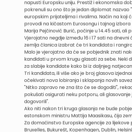
napusti Europsku uniju. Prestiž i ekonomska dobi
pokrenuli su ono što je jedan diplomat nazva
europskim prijateljima i rivalima. Način na koji
provodi na kičastom Eurosongu i tajnog izbora 
Marija Pejčinović Burić, počinje u 14.45 sati, a
Vjerojatno negdje između 16 i 17 sati na dnevn
zemlja članica izabrat će tri kandidata i rangir
Malo je vjerojatno da će se pobjednik znati na
kandidati u prvom krugu glasati za sebe. Neki 
za slabije kandidate kako bi iz daljnjeg natjecan
Tri kandidata, ili više ako je broj glasova izje
očekivati nova lobiranja i sklapanja novih savez
"Nitko zapravo ne zna što će se dogoditi", rekao
pokušati osigurati neku potporu, ali glasovanje 
dogovorili".
Ako niti nakon tri kruga glasanja ne bude pobjed
estonskom ministru Mattija Maasikasu, čija ze
Za domaćinstvo Europske agencije za lijekove 
Bruxelles, Bukurešt, Kopenhagen, Dublin, Helsinki