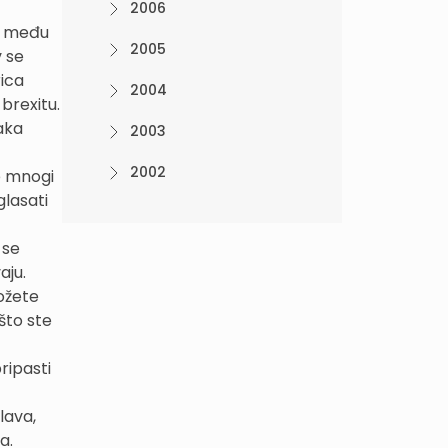
2006
a među
2005
v se
rica
2004
brexitu.
aka
2003
2002
e mnogi
glasati
 se
aju.
Možete
što ste
ripasti
lava,
va.