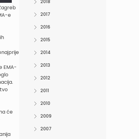
2018
 Zagreb
2017
EMA-e
2016
ih
2015
najprije
2014
2013
šte EMA-
oglo
2012
acija.
stvo
2011
2010
ana će
2009
o
2007
anija