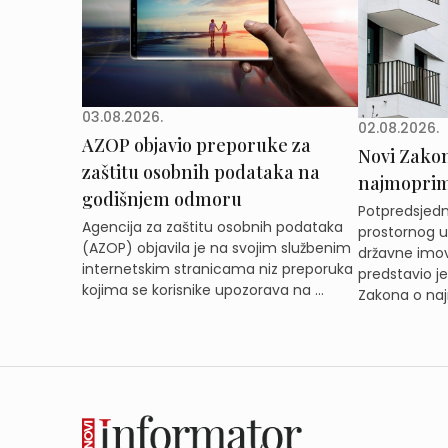
03.08.2026.
02.08.2026.
AZOP objavio preporuke za
Novi Zakon 
zaštitu osobnih podataka na
najmoprimc
godišnjem odmoru
Potpredsjedni
Agencija za zaštitu osobnih podataka
prostornog ur
(AZOP) objavila je na svojim službenim
državne imov
internetskim stranicama niz preporuka
predstavio j
kojima se korisnike upozorava na ...
Zakona o naj