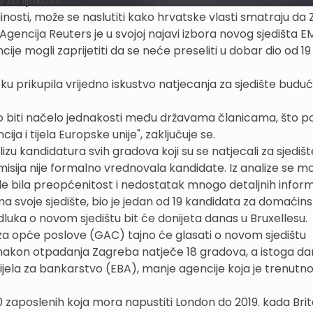
a lijekove".
inosti, može se naslutiti kako hrvatske vlasti smatraju da
 Agencija Reuters je u svojoj najavi izbora novog sjedišta 
je mogli zaprijetiti da se neće preseliti u dobar dio od 19
prikupila vrijedno iskustvo natjecanja za sjedište buduć
o biti načelo jednakosti među državama članicama, što po
ija i tijela Europske unije", zaključuje se.
alizu kandidatura svih gradova koji su se natjecali za sjedi
misija nije formalno vrednovala kandidate. Iz analize se m
de bila preopćenitost i nedostatak mnogo detaljnih inform
 svoje sjedište, bio je jedan od 19 kandidata za domaćin
dluka o novom sjedištu bit će donijeta danas u Bruxellesu.
u za opće poslove (GAC) tajno će glasati o novom sjedištu
e nakon otpadanja Zagreba natječe 18 gradova, a istoga d
tijela za bankarstvo (EBA), manje agencije koja je trenutn
zaposlenih koja mora napustiti London do 2019. kada Brit