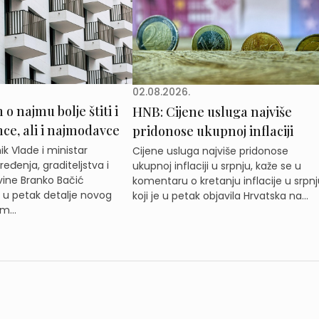
02.08.2026.
o najmu bolje štiti i
HNB: Cijene usluga najviše
e, ali i najmodavce
pridonose ukupnoj inflaciji
k Vlade i ministar
Cijene usluga najviše pridonose
eđenja, graditeljstva i
ukupnoj inflaciji u srpnju, kaže se u
ine Branko Bačić
komentaru o kretanju inflacije u srpnj
e u petak detalje novog
koji je u petak objavila Hrvatska na...
m...