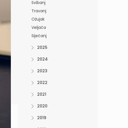
Svibanj
Travanj
Ožujak
Veljača
Siječanj
2025
2024
2023
kove,
2022
2021
2020
enju
2019
žan