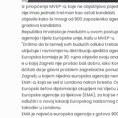
sugestivnim ocjenama same Europske agencije z
Iz priopćenja MVEP-a, koje ne objašnjava pojed
nije imao jednaki tretman kao ostali kandidati.
objavila kako bi mnogi od 900 zaposlenika agenci
gradova kandidata.
Republika Hrvatska je međutim u ovom postupku 
agencija i tijela Europske unije, kažu u MVEP-u.
"Držimo da bi temelj svih budućih odluka treba
uključuje i ravnomjernu distribuciju sjedišta agenc
Europska komisija je 30. rujna objavila svoju an
e u kojoj Zagreb nije prošao baš dobro, iako Ko
iščitati da je glavni problem zagrebačke ponu
Zagreb, u kojem nijedna europska agencija nema
EMA-a, koja se seli iz Londona nakon brexita. O
Europski šefovi diplomacija okupljeni na Vijeć
Europske agencije za lijekove (EMA), za koji s
odlučiti i o novoj lokaciji Europskog nadzornog 
također u Londonu.
EMA je najveća europska agencija s gotovo 900 