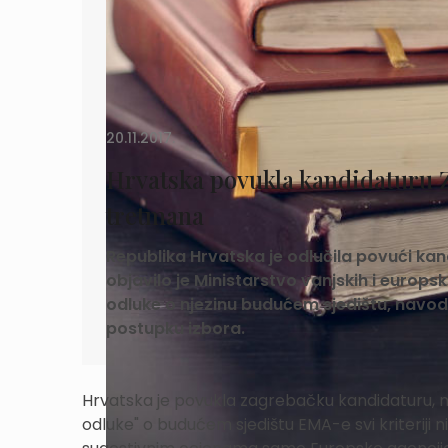
20.11.2017.
Hrvatska povukla kandidaturu
tretmana
Republika Hrvatska je odlučila povući kan
objavilo je Ministarstvo vanjskih i europ
odluke o njezinu budućem sjedištu, navode
postupku izbora.
Hrvatska je povukla zagrebačku kandidaturu, na
odluke" o budućem sjedištu EMA-e svi kriteriji 