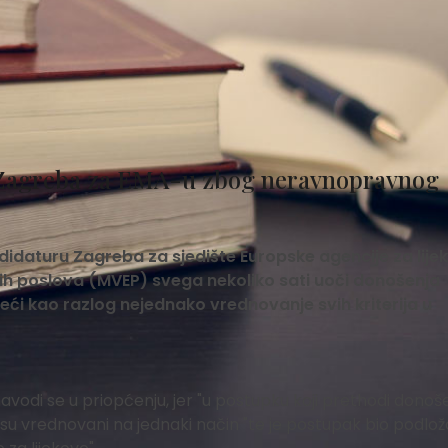
 Zagreba za EMA-u zbog neravnopravnog
didaturu Zagreba za sjedište Europske agencije za lije
skih poslova (MVEP) svega nekoliko sati uoči donošenja
ći kao razlog nejednako vrednovanje svih kriterija u
vodi se u priopćenju, jer "u postupku koji prethodi donoš
nisu vrednovani na jednaki način "te je postupak bio podlo