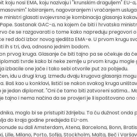
t koju nosi EMA, koju nazivaju i "krunskim draguljem" EU-a,
o "masovnim" lobiranjem, nagovaranjem i vraćanjem uslug
 će ministri glasati svojevrsna je kombinacija glasanja kaka
Pape. Sastanak GAC-a, na kojem će biti i hrvatska minist
li prvo će se razgovarati o tome kako napreduju pregovori o 
i će red doći izbor novog sjedišta EMA-e. U prvom krugu sv
ati ih s tri, dva, odnosno jednim bodom.
kon prvog kruga. Glasanje će biti tajno pa se očekuje da ć
diplomati tvrde kako bi neke zemlje u prvom krugu mogle 
ja izbacile one jače i tako sebi otvorile put za pobjedu.
dnačen, idu u drugi krug. Između dvaju krugova glasanja mogu
a. Baš kao u konklavi, listići se nakon svakog kruga uništav
 je jedan diplomat. "Oni će tamo biti zatvoreni satima... 
je tajno i nema načina da se provjeri je li ispoštovano ono 
nika, moglo bi se pristupiti ždrijebu. Ta ću dužnost onda p
mlja do kraja godine predsjeda EU-om.
ponude su dali Amsterdam, Atena, Barcelona, Bonn, Bratis
, Lille, Milano, Porto, Sofija, Stockholm, Malta, Beč i Varša