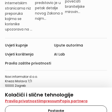
povećati
predstavio je u
internetskim
braniteljske
petak detalje
stranicama niz
mirovin...
novog Zakona o
preporuka
najm...
kojima se
korisnike
upozorava na ...
Uvjeti kupnje
Upute autorima
Uvjeti korištenja
AI Lab
Pravila zaštite privatnosti
Novi informator d.o.o.
Kneza Mislava 7/1
10000 Zagreb
Telefon: 01/4555-454
Kolačići i slične tehnologije
Telefaks: 01/4612-553
info@informator.hr
Na našoj web stranici koristimo kolačiće i slične
Pravila privatnosti
Impressum
Popis partnera
tehnologije za pohranu, čitanje i obradu informacija na
vašem uređaju. Time poboljšavamo korisničko iskustvo,
Postavke
PRATITE NAS: