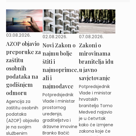
03.08.2026.
02.08.2026.
07.08.2026.
AZOP objavio
Novi Zakon o
Zakoni o
preporuke za
najmu bolje
mirovinama
zaštitu
štiti i
branitelja idu
osobnih
najmoprimce,
u javno
podataka na
ali i
savjetovanje
godišnjem
najmodavce
Potpredsjednik
odmoru
Vlade i ministar
Potpredsjednik
hrvatskih
Vlade i ministar
Agencija za
branitelja Tomo
prostornog
zaštitu osobnih
Medved najavio
uređenja,
podataka
je u četvrtak
graditeljstva i
(AZOP) objavila
kako će izmjene
državne imovine
je na svojim
zakona koje će
Branko Bačić
službenim