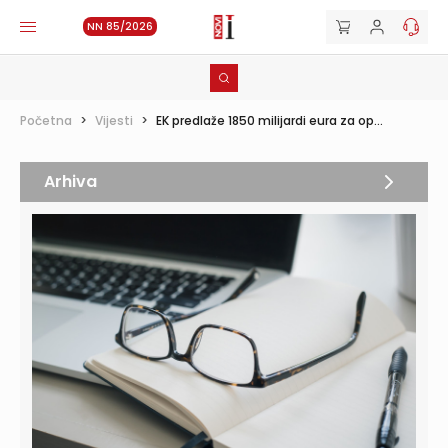
NN 85/2026
Početna
>
Vijesti
>
EK predlaže 1850 milijardi eura za op...
Arhiva