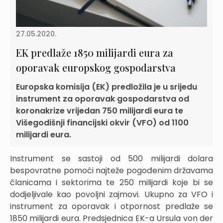
27.05.2020.
EK predlaže 1850 milijardi eura za
oporavak europskog gospodarstva
Europska komisija (EK) predložila je u srijedu
instrument za oporavak gospodarstva od
koronakrize vrijedan 750 milijardi eura te
Višegodišnji financijski okvir (VFO) od 1100
milijardi eura.
Instrument se sastoji od 500 milijardi dolara
bespovratne pomoći najteže pogođenim državama
članicama i sektorima te 250 milijardi koje bi se
dodjeljivale kao povoljni zajmovi. Ukupno za VFO i
instrument za oporavak i otpornost predlaže se
1850 milijardi eura. Predsjednica EK-a Ursula von der