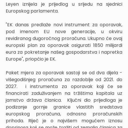
Leyen iznijela je prijedlog u srijedu na sjednici
Europskog parlamenta.
"EK danas predlaže novi instrument za oporavak,
pod imenom EU nove generacije, u okviru
revidiranog dugoročnog proračuna. Ukupno će ovaj
europski plan za oporavak osigurati 1850 milijardi
eura za pokretanje našeg gospodarstva i napretka
Europe", priopćio je EK.
Paket mjera za oporavak sastoji se od dva dijela -
višegodišnjeg proračuna za razdoblje od 2021. do
2027. i instrumenta za oporavak koji će se
financirati zaduživanjem na tržištima kapitala uz
jamstvo država članica. Ključni dio prijedloga je
podizanje gornje granice vlastitih sredstava
europskog proračuna, odnosno proračunskih
prihoda. Riječ je o najvišem mogućem iznosu
doprinosa koji se može tražiti od zemalja članica za