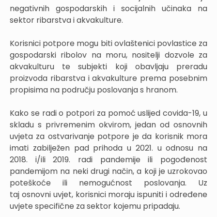
negativnih gospodarskih i socijalnih učinaka na
sektor ribarstva i akvakulture.
Korisnici potpore mogu biti ovlaštenici povlastice za
gospodarski ribolov na moru, nositelji dozvole za
akvakulturu te subjekti koji obavljaju preradu
proizvoda ribarstva i akvakulture prema posebnim
propisima na području poslovanja s hranom.
Kako se radi o potpori za pomoć uslijed covida-19, u
skladu s privremenim okvirom, jedan od osnovnih
uvjeta za ostvarivanje potpore je da korisnik mora
imati zabilježen pad prihoda u 2021. u odnosu na
2018. i/ili 2019. radi pandemije ili pogođenost
pandemijom na neki drugi način, a koji je uzrokovao
poteškoće ili nemogućnost poslovanja. Uz
taj osnovni uvjet, korisnici moraju ispuniti i određene
uvjete specifične za sektor kojemu pripadaju.