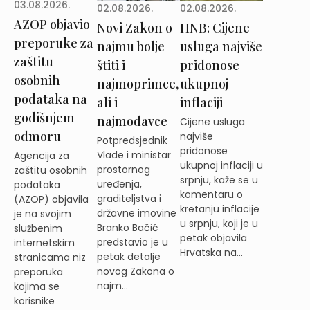
03.08.2026.
02.08.2026.
02.08.2026.
AZOP objavio
Novi Zakon o
HNB: Cijene
preporuke za
najmu bolje
usluga najviše
zaštitu
štiti i
pridonose
osobnih
najmoprimce,
ukupnoj
podataka na
ali i
inflaciji
godišnjem
najmodavce
Cijene usluga
odmoru
najviše
Potpredsjednik
pridonose
Vlade i ministar
Agencija za
ukupnoj inflaciji u
prostornog
zaštitu osobnih
srpnju, kaže se u
uređenja,
podataka
komentaru o
graditeljstva i
(AZOP) objavila
kretanju inflacije
državne imovine
je na svojim
u srpnju, koji je u
Branko Bačić
službenim
petak objavila
predstavio je u
internetskim
Hrvatska na...
petak detalje
stranicama niz
novog Zakona o
preporuka
najm...
kojima se
korisnike