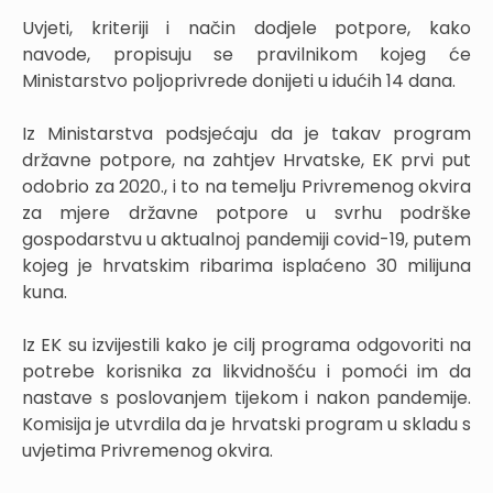
Uvjeti, kriteriji i način dodjele potpore, kako
navode, propisuju se pravilnikom kojeg će
Ministarstvo poljoprivrede donijeti u idućih 14 dana.
Iz Ministarstva podsjećaju da je takav program
državne potpore, na zahtjev Hrvatske, EK prvi put
odobrio za 2020., i to na temelju Privremenog okvira
za mjere državne potpore u svrhu podrške
gospodarstvu u aktualnoj pandemiji covid-19, putem
kojeg je hrvatskim ribarima isplaćeno 30 milijuna
kuna.
Iz EK su izvijestili kako je cilj programa odgovoriti na
potrebe korisnika za likvidnošću i pomoći im da
nastave s poslovanjem tijekom i nakon pandemije.
Komisija je utvrdila da je hrvatski program u skladu s
uvjetima Privremenog okvira.