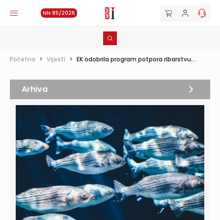
NN 85/2026
Početna
>
Vijesti
>
EK odobrila program potpora ribarstvu...
Arhiva