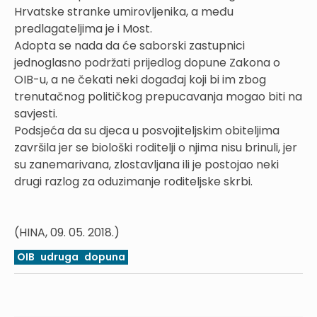
Hrvatske stranke umirovljenika, a među
predlagateljima je i Most.
Adopta se nada da će saborski zastupnici
jednoglasno podržati prijedlog dopune Zakona o
OIB-u, a ne čekati neki događaj koji bi im zbog
trenutačnog političkog prepucavanja mogao biti na
savjesti.
Podsjeća da su djeca u posvojiteljskim obiteljima
završila jer se biološki roditelji o njima nisu brinuli, jer
su zanemarivana, zlostavljana ili je postojao neki
drugi razlog za oduzimanje roditeljske skrbi.
(HINA, 09. 05. 2018.)
OIB
udruga
dopuna