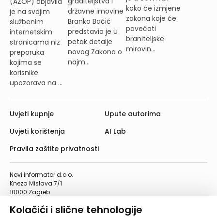
graditeljstva i
(AZOP) objavila
kako će izmjene
državne imovine
je na svojim
zakona koje će
Branko Bačić
službenim
povećati
predstavio je u
internetskim
braniteljske
petak detalje
stranicama niz
mirovin...
novog Zakona o
preporuka
najm...
kojima se
korisnike
upozorava na ...
Uvjeti kupnje
Upute autorima
Uvjeti korištenja
AI Lab
Pravila zaštite privatnosti
Novi informator d.o.o.
Kneza Mislava 7/1
10000 Zagreb
Telefon: 01/4555-454
Kolačići i slične tehnologije
Telefaks: 01/4612-553