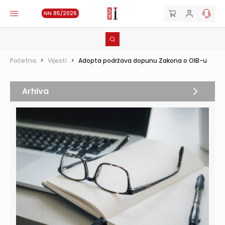
NN 85/2026
Početna
>
Vijesti
>
Adopta podržava dopunu Zakona o OIB-u
Arhiva