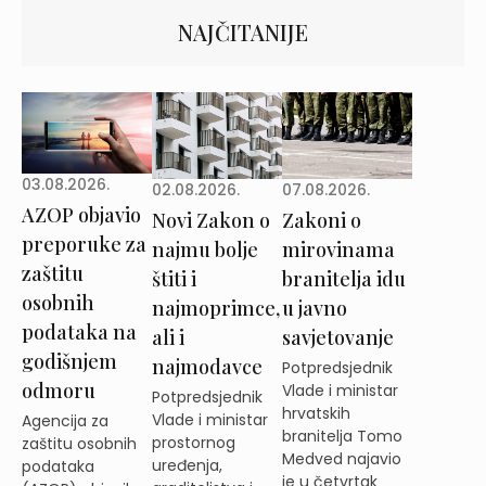
NAJČITANIJE
03.08.2026.
02.08.2026.
07.08.2026.
AZOP objavio
Novi Zakon o
Zakoni o
preporuke za
najmu bolje
mirovinama
zaštitu
štiti i
branitelja idu
osobnih
najmoprimce,
u javno
podataka na
ali i
savjetovanje
godišnjem
najmodavce
Potpredsjednik
odmoru
Vlade i ministar
Potpredsjednik
hrvatskih
Vlade i ministar
Agencija za
branitelja Tomo
prostornog
zaštitu osobnih
Medved najavio
uređenja,
podataka
je u četvrtak