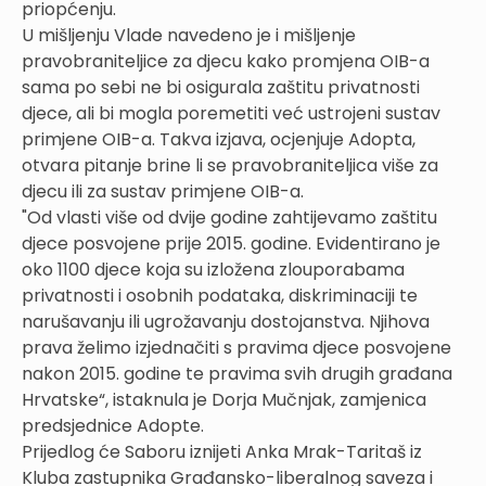
priopćenju.
U mišljenju Vlade navedeno je i mišljenje
pravobraniteljice za djecu kako promjena OIB-a
sama po sebi ne bi osigurala zaštitu privatnosti
djece, ali bi mogla poremetiti već ustrojeni sustav
primjene OIB-a. Takva izjava, ocjenjuje Adopta,
otvara pitanje brine li se pravobraniteljica više za
djecu ili za sustav primjene OIB-a.
"Od vlasti više od dvije godine zahtijevamo zaštitu
djece posvojene prije 2015. godine. Evidentirano je
oko 1100 djece koja su izložena zlouporabama
privatnosti i osobnih podataka, diskriminaciji te
narušavanju ili ugrožavanju dostojanstva. Njihova
prava želimo izjednačiti s pravima djece posvojene
nakon 2015. godine te pravima svih drugih građana
Hrvatske“, istaknula je Dorja Mučnjak, zamjenica
predsjednice Adopte.
Prijedlog će Saboru iznijeti Anka Mrak-Taritaš iz
Kluba zastupnika Građansko-liberalnog saveza i