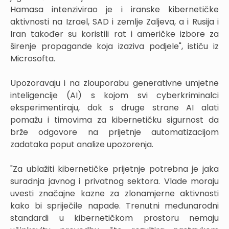
Hamasa intenzivirao je i iranske kibernetičke
aktivnosti na Izrael, SAD i zemlje Zaljeva, a i Rusija i
Iran također su koristili rat i američke izbore za
širenje propagande koja izaziva podjele", ističu iz
Microsofta.
Upozoravaju i na zlouporabu generativne umjetne
inteligencije (AI) s kojom svi cyberkriminalci
eksperimentiraju, dok s druge strane AI alati
pomažu i timovima za kibernetičku sigurnost da
brže odgovore na prijetnje automatizacijom
zadataka poput analize upozorenja.
"Za ublažiti kibernetičke prijetnje potrebna je jaka
suradnja javnog i privatnog sektora. Vlade moraju
uvesti značajne kazne za zlonamjerne aktivnosti
kako bi spriječile napade. Trenutni međunarodni
standardi u kibernetičkom prostoru nemaju