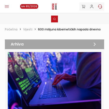
NN 85/2026
Početna
>
Vijesti
>
600 milijuna kibernetičkih napada dnevno
Arhiva