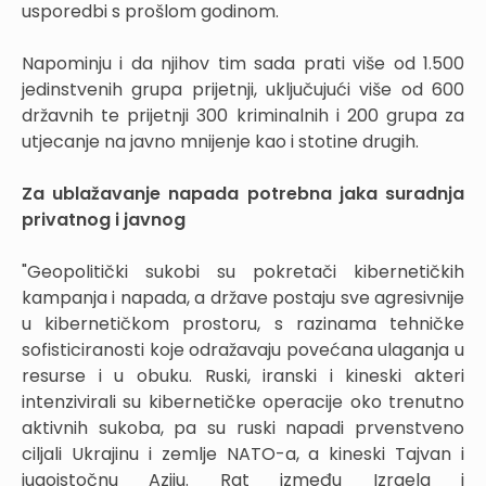
usporedbi s prošlom godinom.
Napominju i da njihov tim sada prati više od 1.500
jedinstvenih grupa prijetnji, uključujući više od 600
državnih te prijetnji 300 kriminalnih i 200 grupa za
utjecanje na javno mnijenje kao i stotine drugih.
Za ublažavanje napada potrebna jaka suradnja
privatnog i javnog
"Geopolitički sukobi su pokretači kibernetičkih
kampanja i napada, a države postaju sve agresivnije
u kibernetičkom prostoru, s razinama tehničke
sofisticiranosti koje odražavaju povećana ulaganja u
resurse i u obuku. Ruski, iranski i kineski akteri
intenzivirali su kibernetičke operacije oko trenutno
aktivnih sukoba, pa su ruski napadi prvenstveno
ciljali Ukrajinu i zemlje NATO-a, a kineski Tajvan i
jugoistočnu Aziju. Rat između Izraela i