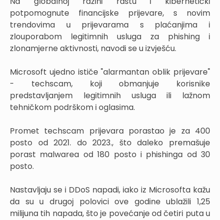
Na globalnoj razini rastu i kibernetički
potpomognute financijske prijevare, s novim
trendovima u prijevarama s plaćanjima i
zlouporabom legitimnih usluga za phishing i
zlonamjerne aktivnosti, navodi se u izvješću.
Microsoft ujedno ističe "alarmantan oblik prijevare"
- techscam, koji obmanjuje korisnike
predstavljanjem legitimnih usluga ili lažnom
tehničkom podrškom i oglasima.
Promet techscam prijevara porastao je za 400
posto od 2021. do 2023., što daleko premašuje
porast malwarea od 180 posto i phishinga od 30
posto.
Nastavljaju se i DDoS napadi, iako iz Microsofta kažu
da su u drugoj polovici ove godine ublažili 1,25
milijuna tih napada, što je povećanje od četiri puta u