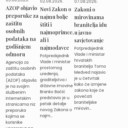
02.08.2026.
07.08.2026.
AZOP objavio
Novi Zakon o
Zakoni o
preporuke za
najmu bolje
mirovinama
zaštitu
štiti i
branitelja idu
osobnih
najmoprimce,
u javno
podataka na
ali i
savjetovanje
godišnjem
najmodavce
Potpredsjednik
odmoru
Vlade i ministar
Potpredsjednik
hrvatskih
Vlade i ministar
Agencija za
branitelja Tomo
prostornog
zaštitu osobnih
Medved najavio
uređenja,
podataka
je u četvrtak
graditeljstva i
(AZOP) objavila
kako će izmjene
državne imovine
je na svojim
zakona koje će
Branko Bačić
službenim
povećati
predstavio je u
internetskim
braniteljske
petak detalje
stranicama niz
mirovin...
novog Zakona o
preporuka
najm...
kojima se
korisnike