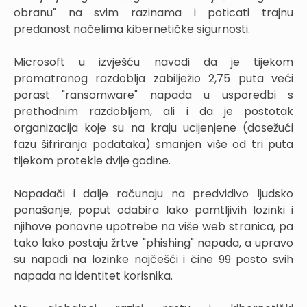
obranu" na svim razinama i poticati trajnu
predanost načelima kibernetičke sigurnosti.
Microsoft u izvješću navodi da je tijekom
promatranog razdoblja zabilježio 2,75 puta veći
porast "ransomware" napada u usporedbi s
prethodnim razdobljem, ali i da je postotak
organizacija koje su na kraju ucijenjene (dosežući
fazu šifriranja podataka) smanjen više od tri puta
tijekom protekle dvije godine.
Napadači i dalje računaju na predvidivo ljudsko
ponašanje, poput odabira lako pamtljivih lozinki i
njihove ponovne upotrebe na više web stranica, pa
tako lako postaju žrtve "phishing" napada, a upravo
su napadi na lozinke najčešći i čine 99 posto svih
napada na identitet korisnika.