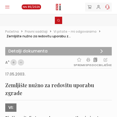
NN 85/2026
Početna
>
Pravni sadržaji
>
Vi pitate - mi odgovaramo
>
Zemljište nužno za redovitu uporabu z...
Detalji dokumenta
A
A
SPREMI
ISPIS
DOC
BILJEŠKE
17.05.2003.
Zemljište nužno za redovitu uporabu
zgrade
VI: