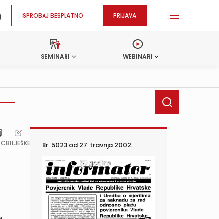
ISPROBAJ BESPLATNO
PRIJAVA
SEMINARI
WEBINARI
OC
BILJEŠKE
Br. 5023 od
27. travnja 2002.
a