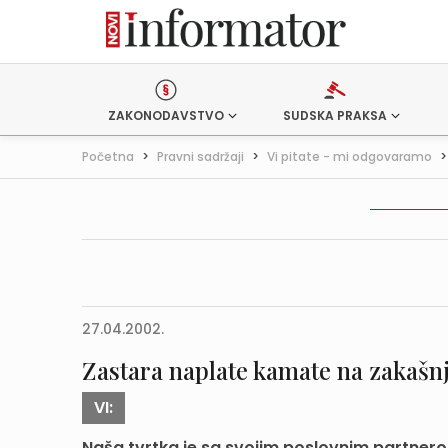
ZAKONODAVSTVO
SUDSKA PRAKSA
Početna
>
Pravni sadržaji
>
Vi pitate - mi odgovaramo
27.04.2002.
Zastara naplate kamate na zakašnj
VI:
Naša tvrtka je sa svojim poslovnim partner