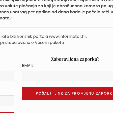
ka valute plaćanja za koji je obračunana kamata po u
nas unatrag pet godina od dana kada je počela teći.
amate?
rate biti korisnik portala www.informator.hr.
 pristupa ovisno o Vašem paketu.
Zaboravljena zaporka?
EMAIL