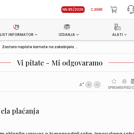
NN 85/2026
CJENIK
LIST INFORMATOR
IZDANJA
ALATI
>
Zastara naplate kamate na zakašnjela ...
Vi pitate - Mi odgovaramo
A
A
SPREMI
ISPIS
D
ela plaćanja
om sklopila ugovor o kupoprodaji robe. Isporučena rob