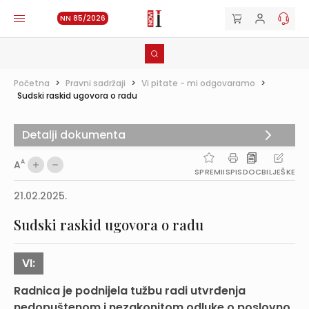
NN 85/2026
Početna
>
Pravni sadržaji
>
Vi pitate - mi odgovaramo
>
Sudski raskid ugovora o radu
Detalji dokumenta
A
A
SPREMI
ISPIS
DOC
BILJEŠKE
21.02.2025.
Sudski raskid ugovora o radu
VI:
Radnica je podnijela tužbu radi utvrđenja
nedopuštenom i nezakonitom odluke o poslovno