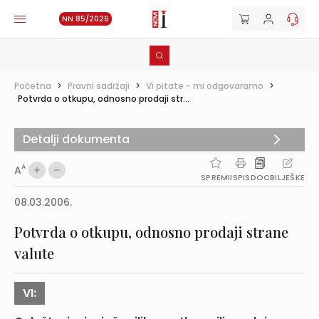
NN 85/2026
Početna
>
Pravni sadržaji
>
Vi pitate - mi odgovaramo
>
Potvrda o otkupu, odnosno prodaji str...
Detalji dokumenta
A
A
SPREMI
ISPIS
DOC
BILJEŠKE
08.03.2006.
Potvrda o otkupu, odnosno prodaji strane
valute
VI: