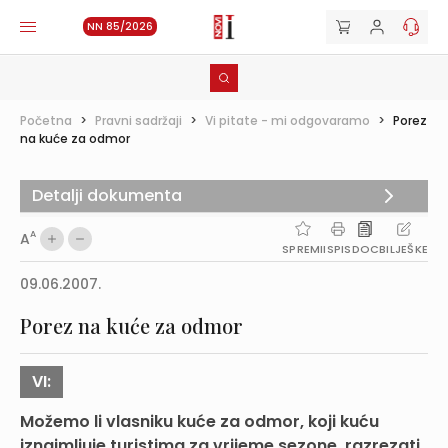
NN 85/2026
Početna
>
Pravni sadržaji
>
Vi pitate - mi odgovaramo
>
Porez
na kuće za odmor
Detalji dokumenta
A
A
SPREMI
ISPIS
DOC
BILJEŠKE
09.06.2007.
Porez na kuće za odmor
VI:
Možemo li vlasniku kuće za odmor, koji kuću
iznajmljuje turistima za vrijeme sezone, razrezati