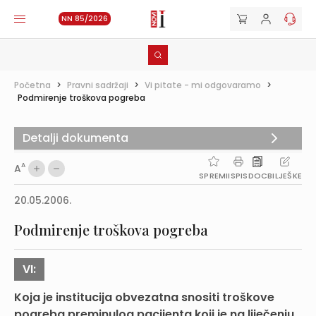
NN 85/2026
Početna
>
Pravni sadržaji
>
Vi pitate - mi odgovaramo
>
Podmirenje troškova pogreba
Detalji dokumenta
A
A
SPREMI
ISPIS
DOC
BILJEŠKE
20.05.2006.
Podmirenje troškova pogreba
VI:
Koja je institucija obvezatna snositi troškove
pogreba preminulog pacijenta koji je na liječenju