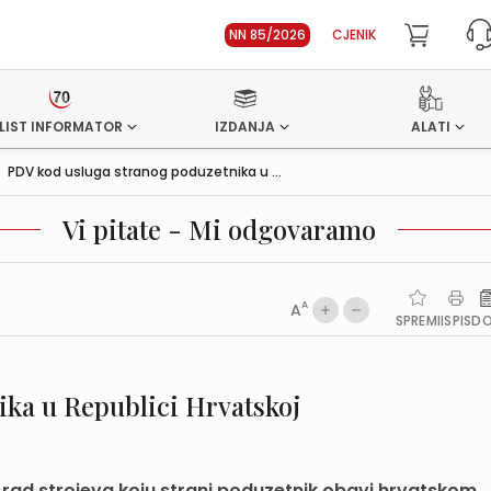
NN 85/2026
CJENIK
LIST INFORMATOR
IZDANJA
ALATI
>
PDV kod usluga stranog poduzetnika u ...
Vi pitate - Mi odgovaramo
A
A
SPREMI
ISPIS
D
ika u Republici Hrvatskoj
 u rad strojeva koju strani poduzetnik obavi hrvatskom