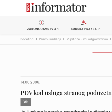
ZAKONODAVSTVO
SUDSKA PRAKSA
Početna
>
Pravni sadržaji
>
Vi pitate - mi odgovaramo
14.06.2006.
PDV kod usluga stranog poduzetn
VI:
Je li usluga isporuke, montiranja i puštanja