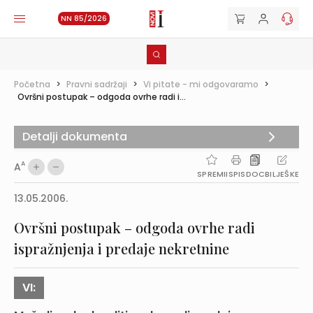
NN 85/2026
Početna
>
Pravni sadržaji
>
Vi pitate - mi odgovaramo
>
Ovršni postupak – odgoda ovrhe radi i...
Detalji dokumenta
A
A
SPREMI
ISPIS
DOC
BILJEŠKE
13.05.2006.
Ovršni postupak – odgoda ovrhe radi
ispražnjenja i predaje nekretnine
VI: