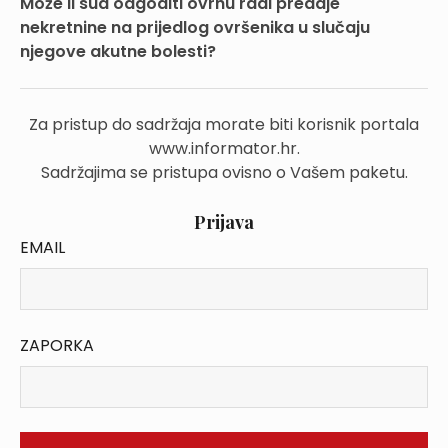
Može li sud odgoditi ovrhu radi predaje
nekretnine na prijedlog ovršenika u slučaju
njegove akutne bolesti?
Za pristup do sadržaja morate biti korisnik portala
www.informator.hr.
Sadržajima se pristupa ovisno o Vašem paketu.
Prijava
EMAIL
ZAPORKA