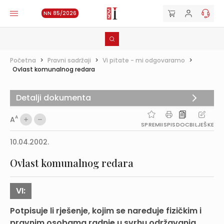
NN 85/2026
Početna
>
Pravni sadržaji
>
Vi pitate - mi odgovaramo
>
Ovlast komunalnog redara
Detalji dokumenta
A
A
SPREMI
ISPIS
DOC
BILJEŠKE
10.04.2002.
Ovlast komunalnog redara
VI:
Potpisuje li rješenje, kojim se naređuje fizičkim i
pravnim osobama radnje u svrhu održavanja