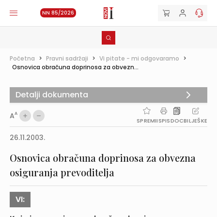
NN 85/2026
Početna
>
Pravni sadržaji
>
Vi pitate - mi odgovaramo
>
Osnovica obračuna doprinosa za obvezn...
Detalji dokumenta
A
A
SPREMI
ISPIS
DOC
BILJEŠKE
26.11.2003.
Osnovica obračuna doprinosa za obvezna
osiguranja prevoditelja
VI: