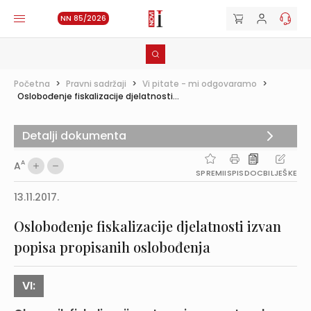
NN 85/2026
Početna
>
Pravni sadržaji
>
Vi pitate - mi odgovaramo
>
Oslobođenje fiskalizacije djelatnosti...
Detalji dokumenta
A
A
SPREMI
ISPIS
DOC
BILJEŠKE
13.11.2017.
Oslobođenje fiskalizacije djelatnosti izvan
popisa propisanih oslobođenja
VI: