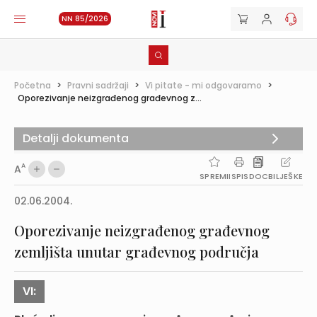
NN 85/2026
Početna
>
Pravni sadržaji
>
Vi pitate - mi odgovaramo
>
Oporezivanje neizgrađenog građevnog z...
Detalji dokumenta
A
A
SPREMI
ISPIS
DOC
BILJEŠKE
02.06.2004.
Oporezivanje neizgrađenog građevnog
zemljišta unutar građevnog područja
VI: