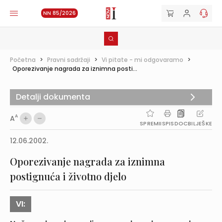
NN 85/2026
Početna
>
Pravni sadržaji
>
Vi pitate - mi odgovaramo
>
Oporezivanje nagrada za iznimna posti...
Detalji dokumenta
A
A
SPREMI
ISPIS
DOC
BILJEŠKE
12.06.2002.
Oporezivanje nagrada za iznimna
postignuća i životno djelo
VI: