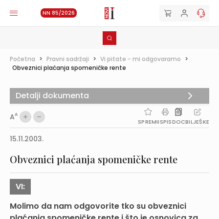
NN 85/2026
Početna
>
Pravni sadržaji
>
Vi pitate - mi odgovaramo
>
Obveznici plaćanja spomeničke rente
Detalji dokumenta
A
A
SPREMI
ISPIS
DOC
BILJEŠKE
15.11.2003.
Obveznici plaćanja spomeničke rente
VI:
Molimo da nam odgovorite tko su obveznici
plaćanja spomeničke rente i što je osnovica za