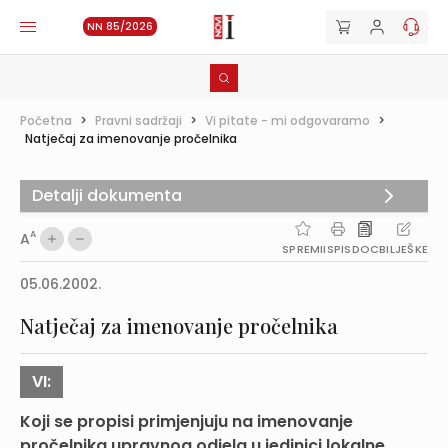
NN 85/2026
Početna
>
Pravni sadržaji
>
Vi pitate - mi odgovaramo
>
Natječaj za imenovanje pročelnika
Detalji dokumenta
A
A
SPREMI
ISPIS
DOC
BILJEŠKE
05.06.2002.
Natječaj za imenovanje pročelnika
VI:
Koji se propisi primjenjuju na imenovanje
pročelnika upravnog odjela u jedinici lokalne