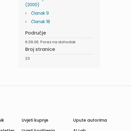
(2000)
Članak 9
Članak 18
Područje
6.09.06. Porez na dohodak
Broj stranice
23
ik
Uvjeti kupnje
Upute autorima
sletter
Uvjeti korištenja
AI Lab