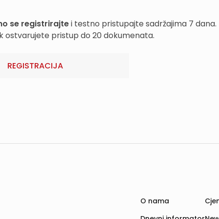
o se registrirajte
i testno pristupajte sadržajima 7 dana.
k ostvarujete pristup do 20 dokumenata.
REGISTRACIJA
O nama
Cjen
Dnevni informator
New