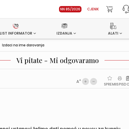
NN 85/2026
CJENIK
LIST INFORMATOR
IZDANJA
ALATI
>
Izdaci na ime darovanja
Vi pitate - Mi odgovaramo
A
A
SPREMI
ISPIS
D
noj ustanovi želimo dati pomoć u novcu za kupnju