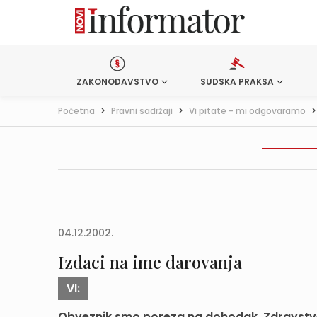
ZAKONODAVSTVO
SUDSKA PRAKSA
Početna
>
Pravni sadržaji
>
Vi pitate - mi odgovaramo
04.12.2002.
Izdaci na ime darovanja
VI:
Obveznik smo poreza na dohodak. Zdravstve