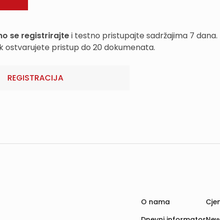
o se registrirajte
i testno pristupajte sadržajima 7 dana.
k ostvarujete pristup do 20 dokumenata.
REGISTRACIJA
O nama
Cjen
Dnevni informator
New