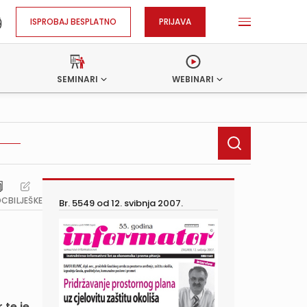
ISPROBAJ BESPLATNO
PRIJAVA
SEMINARI
WEBINARI
OC
BILJEŠKE
Br. 5549 od
12. svibnja 2007.
 te je