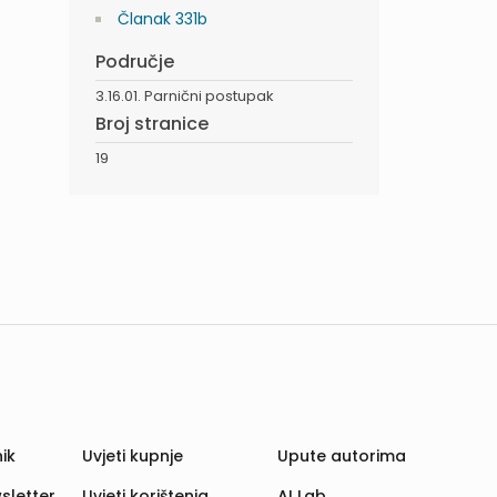
Članak 331b
Područje
3.16.01. Parnični postupak
Broj stranice
19
ik
Uvjeti kupnje
Upute autorima
sletter
Uvjeti korištenja
AI Lab