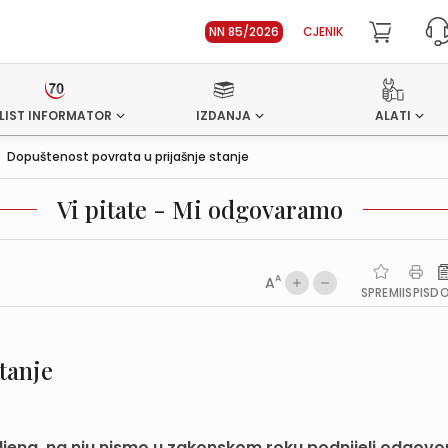
NN 85/2026
CJENIK
LIST INFORMATOR
IZDANJA
ALATI
>
Dopuštenost povrata u prijašnje stanje
Vi pitate - Mi odgovaramo
A
A
SPREMI
ISPIS
D
tanje
ljena, na nju nismo u zakonskom roku podnijeli odgovor