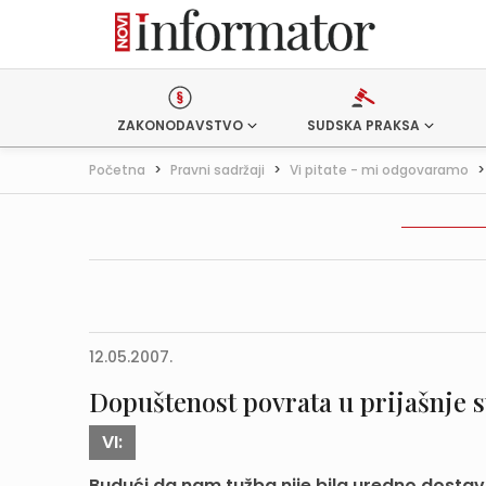
ZAKONODAVSTVO
SUDSKA PRAKSA
Početna
>
Pravni sadržaji
>
Vi pitate - mi odgovaramo
12.05.2007.
Dopuštenost povrata u prijašnje s
VI:
Budući da nam tužba nije bila uredno dostav