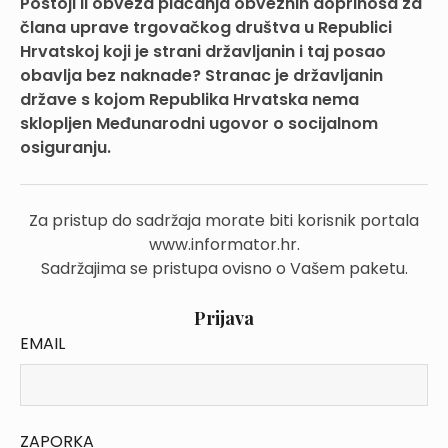
Postoji li obveza plaćanja obveznih doprinosa za
člana uprave trgovačkog društva u Republici
Hrvatskoj koji je strani državljanin i taj posao
obavlja bez naknade? Stranac je državljanin
države s kojom Republika Hrvatska nema
sklopljen Međunarodni ugovor o socijalnom
osiguranju.
Za pristup do sadržaja morate biti korisnik portala
www.informator.hr.
Sadržajima se pristupa ovisno o Vašem paketu.
Prijava
EMAIL
ZAPORKA