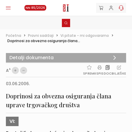
NN 85/2026
Početna
>
Pravni sadržaji
>
Vi pitate - mi odgovaramo
>
Doprinosi za obvezna osiguranja člana...
Detalji dokumenta
A
A
SPREMI
ISPIS
DOC
BILJEŠKE
03.06.2006.
Doprinosi za obvezna osiguranja člana
uprave trgovačkog društva
VI: