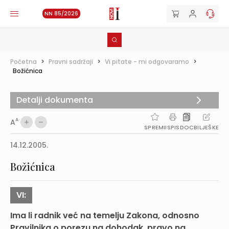
NN 85/2026
Početna
>
Pravni sadržaji
>
Vi pitate - mi odgovaramo
>
Božićnica
Detalji dokumenta
A
A
SPREMI
ISPIS
DOC
BILJEŠKE
14.12.2005.
Božićnica
VI:
Ima li radnik već na temelju Zakona, odnosno
Pravilnika o porezu na dohodak, pravo na