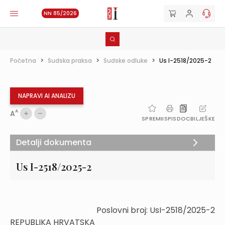
NN 85/2026
Početna
>
Sudska praksa
>
Sudske odluke
>
Us I-2518/2025-2
NAPRAVI AI ANALIZU
A
A
SPREMI
ISPIS
DOC
BILJEŠKE
Detalji dokumenta
Us I-2518/2025-2
Poslovni broj: UsI-2518/2025-2
REPUBLIKA HRVATSKA