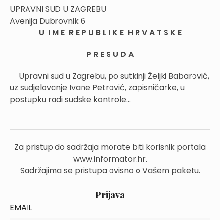
UPRAVNI SUD U ZAGREBU
Avenija Dubrovnik 6
U I M E R E P U B L I K E H R V A T S K E
P R E S U D A
Upravni sud u Zagrebu, po sutkinji Željki Babarović,
uz sudjelovanje Ivane Petrović, zapisničarke, u
postupku radi sudske kontrole...
Za pristup do sadržaja morate biti korisnik portala
www.informator.hr.
Sadržajima se pristupa ovisno o Vašem paketu.
Prijava
EMAIL