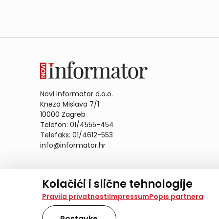
Novi informator d.o.o.
Kneza Mislava 7/1
10000 Zagreb
Telefon: 01/4555-454
Telefaks: 01/4612-553
info@informator.hr
PRATITE NAS:
Kolačići i slične tehnologije
Na našoj web stranici koristimo kolačiće i slične te
Pravila privatnosti
Impressum
Popis partnera
analiziramo promet na stranici te prikazujemo sadržaje
također koriste ove tehnologije.
Postavke