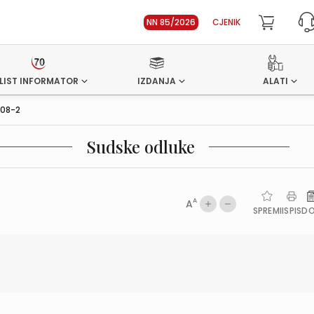
NN 85/2026
CJENIK
LIST INFORMATOR
IZDANJA
ALATI
008-2
Sudske odluke
A
A
SPREMI
ISPIS
D