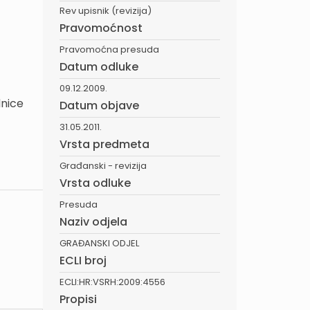
Rev upisnik (revizija)
Pravomoćnost
Pravomoćna presuda
Datum odluke
09.12.2009.
dnice
Datum objave
31.05.2011.
Vrsta predmeta
Građanski - revizija
Vrsta odluke
Presuda
Naziv odjela
GRAĐANSKI ODJEL
ECLI broj
ECLI:HR:VSRH:2009:4556
Propisi