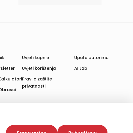
ik
Uvjeti kupnje
Upute autorima
sletter
Uvjeti korištenja
AI Lab
Kalkulatori
Pravila zaštite
privatnosti
Obrasci
aju. Time poboljšavamo korisničko iskustvo,
 više web stranica i uređaja u tu svrhu. Naši partneri
Samo nužno
Prihvati sve