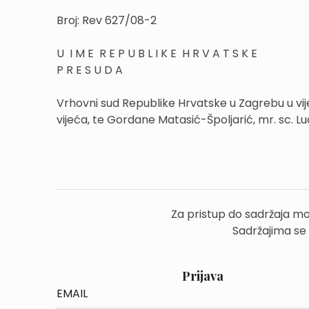
Broj: Rev 627/08-2
U I M E R E P U B L I K E H R V A T S K E
P R E S U D A
Vrhovni sud Republike Hrvatske u Zagrebu u vi
vijeća, te Gordane Matasić-Špoljarić, mr. sc. Luc
Za pristup do sadržaja mo
Sadržajima se
Prijava
EMAIL