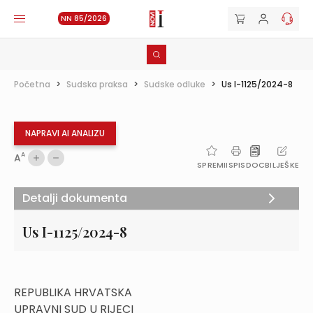
NN 85/2026
Početna
>
Sudska praksa
>
Sudske odluke
>
Us I-1125/2024-8
NAPRAVI AI ANALIZU
A
A
SPREMI
ISPIS
DOC
BILJEŠKE
Detalji dokumenta
Us I-1125/2024-8
REPUBLIKA HRVATSKA
UPRAVNI SUD U RIJECI