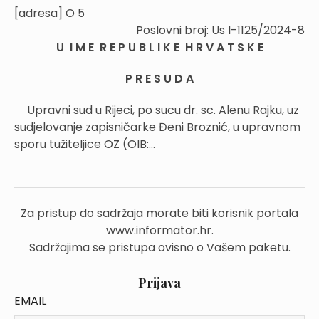
[adresa] O 5
Poslovni broj: Us I-1125/2024-8
U I M E R E P U B L I K E H R V A T S K E
P R E S U D A
Upravni sud u Rijeci, po sucu dr. sc. Alenu Rajku, uz
sudjelovanje zapisničarke Đeni Broznić, u upravnom
sporu tužiteljice OZ (OIB:...
Za pristup do sadržaja morate biti korisnik portala
www.informator.hr.
Sadržajima se pristupa ovisno o Vašem paketu.
Prijava
EMAIL