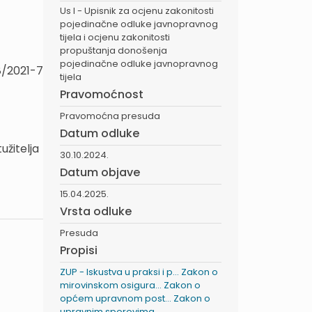
Us I - Upisnik za ocjenu zakonitosti
pojedinačne odluke javnopravnog
tijela i ocjenu zakonitosti
propuštanja donošenja
pojedinačne odluke javnopravnog
68/2021-7
tijela
Pravomoćnost
Pravomoćna presuda
Datum odluke
užitelja
30.10.2024.
Datum objave
15.04.2025.
Vrsta odluke
Presuda
Propisi
ZUP - Iskustva u praksi i p...
Zakon o
mirovinskom osigura...
Zakon o
općem upravnom post...
Zakon o
upravnim sporovima