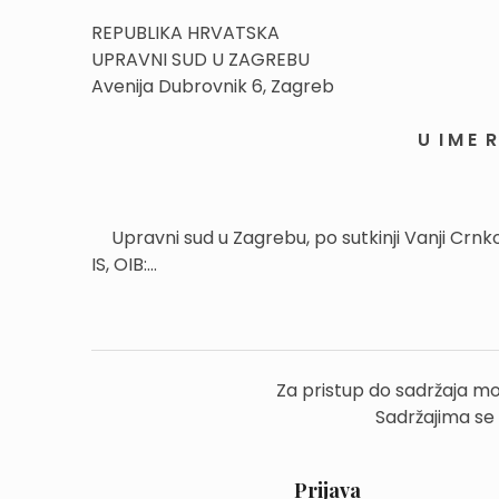
REPUBLIKA HRVATSKA
UPRAVNI SUD U ZAGREBU
Avenija Dubrovnik 6, Zagreb
U I M E R 
Upravni sud u Zagrebu, po sutkinji Vanji Crnk
IS, OIB:...
Za pristup do sadržaja mo
Sadržajima se
Prijava