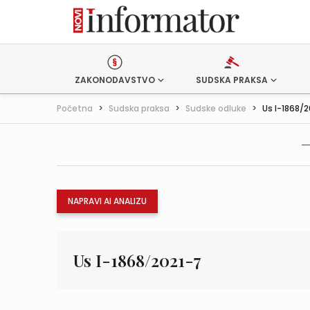
ZAKONODAVSTVO
SUDSKA PRAKSA
Početna
>
Sudska praksa
>
Sudske odluke
>
Us I-1868/
NAPRAVI AI ANALIZU
Us I-1868/2021-7