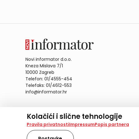
Novi informator d.o.o.
Kneza Mislava 7/1
10000 Zagreb
Telefon: 01/4555-454
Telefaks: 01/4612-553
info@informator.hr
PRATITE NAS:
Kolačići i slične tehnologije
Na našoj web stranici koristimo kolačiće i slične te
Pravila privatnosti
Impressum
Popis partnera
analiziramo promet na stranici te prikazujemo sadržaje
također koriste ove tehnologije.
Postavke