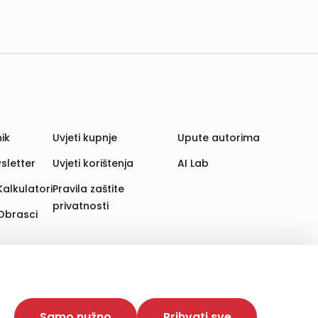
ik
Uvjeti kupnje
Upute autorima
sletter
Uvjeti korištenja
AI Lab
Kalkulatori
Pravila zaštite
privatnosti
Obrasci
aju. Time poboljšavamo korisničko iskustvo,
 više web stranica i uređaja u tu svrhu. Naši partneri
Samo nužno
Prihvati sve