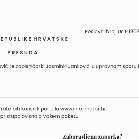
Poslovni broj: Us I-18
E P U B L I K E H R V A T S K E
P R E S U D A
ović te zapisničarki Jasminki Janković, u upravnom sporu t
rate biti korisnik portala www.informator.hr.
 pristupa ovisno o Vašem paketu.
Zaboravljena zaporka?