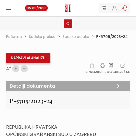
NN 85/2026
Početna
>
Sudska praksa
>
Sudske odluke
>
P-5705/2023-24
NAPRAVI AI ANALIZU
A
A
SPREMI
ISPIS
DOC
BILJEŠKE
Detalji dokumenta
P-5705/2023-24
REPUBLIKA HRVATSKA
OPĆINSKI GRAĐANSKI SUD U ZAGREBU