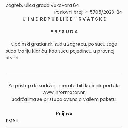
Zagreb, Ulica grada Vukovara 84
Poslovni broj: P-5705/2023-24
U I M E R E P U B L I K E H R V A T S K E
P R E S U D A
Općinski građanski sud u Zagrebu, po sucu toga
suda Mariju Klariću, kao sucu pojedincu, u pravnoj
stvari...
Za pristup do sadržaja morate biti korisnik portala
www.informator.hr.
Sadržajima se pristupa ovisno o Vašem paketu.
Prijava
EMAIL