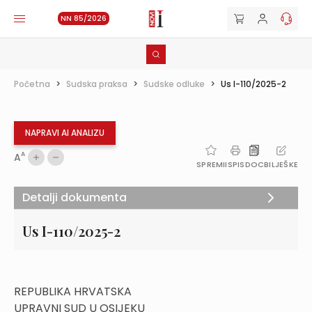
NN 85/2026
Početna
>
Sudska praksa
>
Sudske odluke
>
Us I-110/2025-2
NAPRAVI AI ANALIZU
A
A
SPREMI
ISPIS
DOC
BILJEŠKE
Detalji dokumenta
Us I-110/2025-2
REPUBLIKA HRVATSKA
UPRAVNI SUD U OSIJEKU