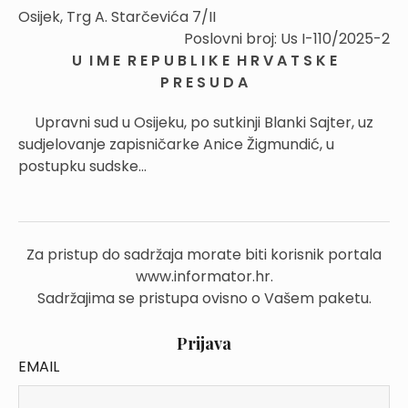
Osijek, Trg A. Starčevića 7/II
Poslovni broj: Us I-110/2025-2
U I M E R E P U B L I K E H R V A T S K E
P R E S U D A
Upravni sud u Osijeku, po sutkinji Blanki Sajter, uz
sudjelovanje zapisničarke Anice Žigmundić, u
postupku sudske...
Za pristup do sadržaja morate biti korisnik portala
www.informator.hr.
Sadržajima se pristupa ovisno o Vašem paketu.
Prijava
EMAIL