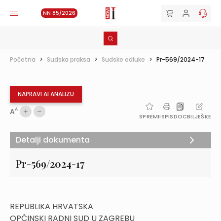
NN 85/2026
Početna
>
Sudska praksa
>
Sudske odluke
>
Pr-569/2024-17
NAPRAVI AI ANALIZU
A
A
SPREMI
ISPIS
DOC
BILJEŠKE
Detalji dokumenta
Pr-569/2024-17
REPUBLIKA HRVATSKA
OPĆINSKI RADNI SUD U ZAGREBU