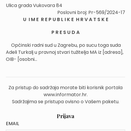
Ulica grada Vukovara 84
Poslovni broj: Pr-569/2024-17
U I M E R E P U B L I K E H R V A T S K E
P R E S U D A
Općinski radni sud u Zagrebu, po sucu toga suda
Adeli Turkalj u pravnoj stvari tužitelja MA iz [adresa],
OIB- [osobni...
Za pristup do sadržaja morate biti korisnik portala
www.informator.hr.
Sadržajima se pristupa ovisno o Vašem paketu.
Prijava
EMAIL