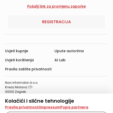
REGISTRACIJA
Uvjeti kupnje
Upute autorima
Uvjeti korištenja
AI Lab
Pravila zaštite privatnosti
Novi informator d.o.o.
Kneza Mislava 7/1
10000 Zagreb
Telefon: 01/4555-454
Kolačići i slične tehnologije
Telefaks: 01/4612-553
info@informator.hr
Na našoj web stranici koristimo kolačiće i slične
Pravila privatnosti
Impressum
Popis partnera
tehnologije za pohranu, čitanje i obradu informacija na