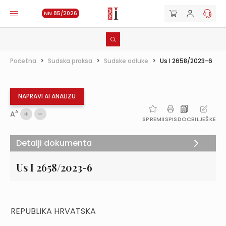
NN 85/2026
Početna
>
Sudska praksa
>
Sudske odluke
>
Us I 2658/2023-6
NAPRAVI AI ANALIZU
A
A
SPREMI
ISPIS
DOC
BILJEŠKE
Detalji dokumenta
Us I 2658/2023-6
REPUBLIKA HRVATSKA