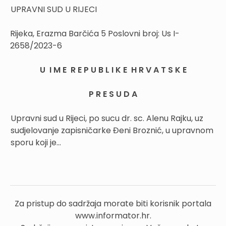
UPRAVNI SUD U RIJECI
Rijeka, Erazma Barčića 5 Poslovni broj: Us I-
2658/2023-6
U I M E R E P U B L I K E H R V A T S K E
P R E S U D A
Upravni sud u Rijeci, po sucu dr. sc. Alenu Rajku, uz
sudjelovanje zapisničarke Đeni Broznić, u upravnom
sporu koji je...
Za pristup do sadržaja morate biti korisnik portala
www.informator.hr.