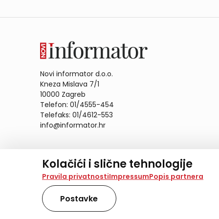
Novi informator d.o.o.
Kneza Mislava 7/1
10000 Zagreb
Telefon: 01/4555-454
Telefaks: 01/4612-553
info@informator.hr
PRATITE NAS:
Kolačići i slične tehnologije
Na našoj web stranici koristimo kolačiće i slične te
Pravila privatnosti
Impressum
Popis partnera
analiziramo promet na stranici te prikazujemo sadržaje
također koriste ove tehnologije.
Postavke
Odabirom opcije „Samo nužno“ prihvaćate samo one ko
obradu svih kolačića potrebnih za analitiku i marke