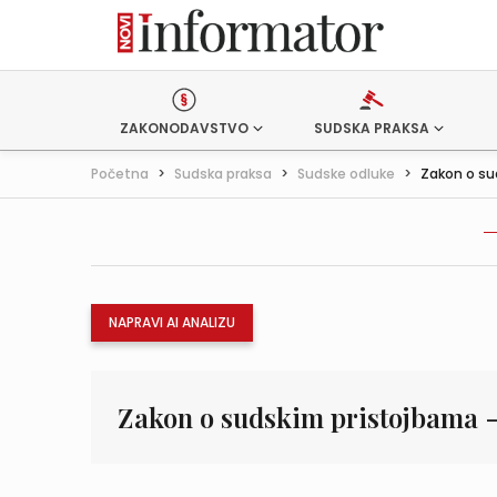
ZAKONODAVSTVO
SUDSKA PRAKSA
Početna
>
Sudska praksa
>
Sudske odluke
>
Zakon o su
NAPRAVI AI ANALIZU
Zakon o sudskim pristojbama -