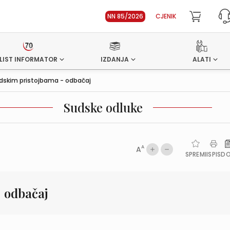
NN 85/2026
CJENIK
LIST INFORMATOR
IZDANJA
ALATI
dskim pristojbama - odbačaj
Sudske odluke
A
A
SPREMI
ISPIS
D
 odbačaj