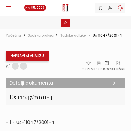
NN 85/2026
Početna
>
Sudska praksa
>
Sudske odluke
>
Us 11047/2001-4
NAPRAVI AI ANALIZU
A
A
SPREMI
ISPIS
DOC
BILJEŠKE
Detalji dokumenta
Us 11047/2001-4
- 1 - Us-11047/2001-4