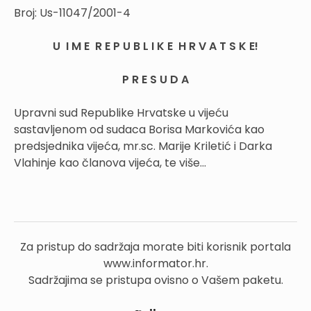
Broj:
Us-11047/2001-4
U I M E R E P U B L I K E H R V A T S K E!
P R E S U D A
Upravni sud Republike Hrvatske u vijeću
sastavljenom od sudaca
Borisa Markovića kao
predsjednika vijeća, mr.sc. Marije Kriletić i Darka
Vlahinje kao članova vijeća, te više...
Za pristup do sadržaja morate biti korisnik portala
www.informator.hr.
Sadržajima se pristupa ovisno o Vašem paketu.