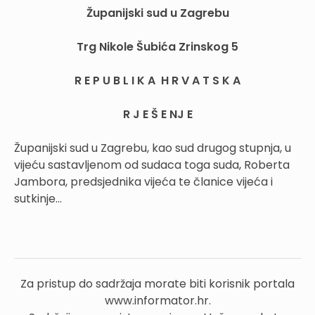
Županijski sud u Zagrebu
Trg Nikole Šubića Zrinskog 5
R E P U B L I K A H R V A T S K A
R J E Š E NJ E
Županijski sud u Zagrebu, kao sud drugog stupnja, u
vijeću sastavljenom od sudaca toga suda, Roberta
Jambora, predsjednika vijeća te članice vijeća i
sutkinje...
Za pristup do sadržaja morate biti korisnik portala
www.informator.hr.