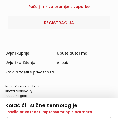
REGISTRACIJA
Uvjeti kupnje
Upute autorima
Uvjeti korištenja
AI Lab
Pravila zaštite privatnosti
Novi informator d.o.o.
Kneza Mislava 7/1
10000 Zagreb
Telefon: 01/4555-454
Kolačići i slične tehnologije
Telefaks: 01/4612-553
info@informator.hr
Na našoj web stranici koristimo kolačiće i slične
Pravila privatnosti
Impressum
Popis partnera
tehnologije za pohranu, čitanje i obradu informacija na