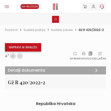
NN 85/2026
Početna
>
Sudska praksa
>
Sudske odluke
>
Gž R 420/2022-2
NAPRAVI AI ANALIZU
A
A
SPREMI
ISPIS
DOC
BILJEŠKE
Detalji dokumenta
Gž R 420/2022-2
Republika Hrvatska