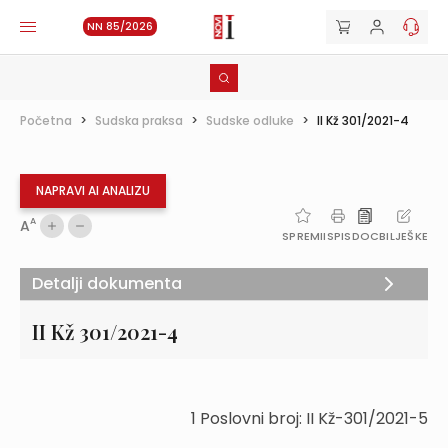
NN 85/2026
Početna
>
Sudska praksa
>
Sudske odluke
>
II Kž 301/2021-4
NAPRAVI AI ANALIZU
A
A
SPREMI
ISPIS
DOC
BILJEŠKE
Detalji dokumenta
II Kž 301/2021-4
1 Poslovni broj: II Kž-301/2021-5