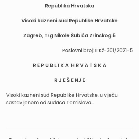
Republika Hrvatska
Visoki kazneni sud Republike Hrvatske
Zagreb, Trg Nikole Šubića Zrinskog 5
Poslovni broj: II Kž-301/2021-5
R E P U B L I K A H R V A T S K A
R J E Š E NJ E
Visoki kazneni sud Republike Hrvatske, u vijeću
sastavljenom od sudaca Tomislava...