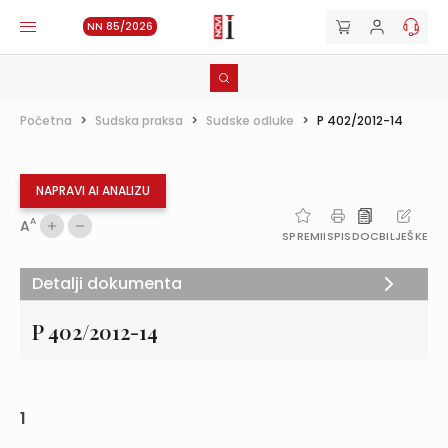
NN 85/2026
Početna
>
Sudska praksa
>
Sudske odluke
>
P 402/2012-14
NAPRAVI AI ANALIZU
A
A
SPREMI
ISPIS
DOC
BILJEŠKE
Detalji dokumenta
P 402/2012-14
1