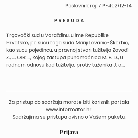
Poslovni broj: 7 P-402/12-14
P R E S U D A
Trgovački sud u Varaždinu, u ime Republike
Hrvatske, po sucu toga suda Mariji Levanić-Škerbić,
kao sucu pojedincu, u pravnoj stvari tužitelja Zavod1
Z., …, OIB: …, kojeg zastupa punomoćnica M. E. D., u
radnom odnosu kod tužitelja, protiv tuženika J. o....
Za pristup do sadržaja morate biti korisnik portala
www.informator.hr.
Sadržajima se pristupa ovisno o Vašem paketu.
Prijava