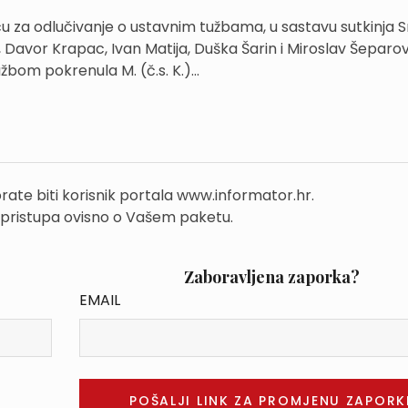
u za odlučivanje o ustavnim tužbama, u sastavu sutkinja 
, Davor Krapac, Ivan Matija, Duška Šarin i Miroslav Šeparov
bom pokrenula M. (č.s. K.)...
rate biti korisnik portala www.informator.hr.
 pristupa ovisno o Vašem paketu.
Zaboravljena zaporka?
EMAIL