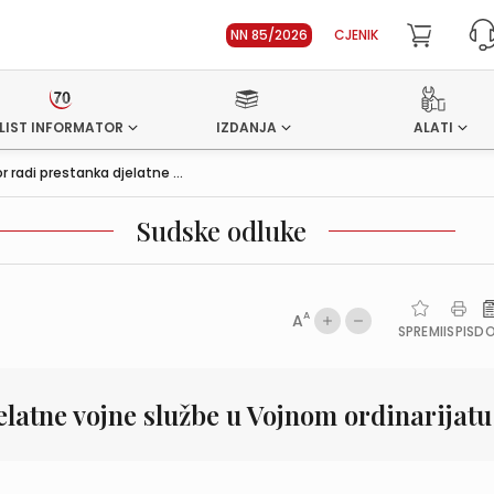
NN 85/2026
CJENIK
LIST INFORMATOR
IZDANJA
ALATI
r radi prestanka djelatne ...
Sudske odluke
A
A
SPREMI
ISPIS
D
elatne vojne službe u Vojnom ordinarijatu