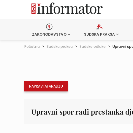
ZAKONODAVSTVO
SUDSKA PRAKSA
Početna
>
Sudska praksa
>
Sudske odluke
>
Upravni spo
NAPRAVI AI ANALIZU
Upravni spor radi prestanka dj