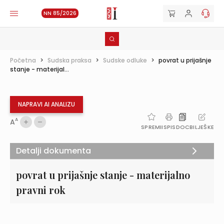
NN 85/2026
Početna
>
Sudska praksa
>
Sudske odluke
>
povrat u prijašnje
stanje - materijal...
NAPRAVI AI ANALIZU
A
A
SPREMI
ISPIS
DOC
BILJEŠKE
Detalji dokumenta
povrat u prijašnje stanje - materijalno
pravni rok