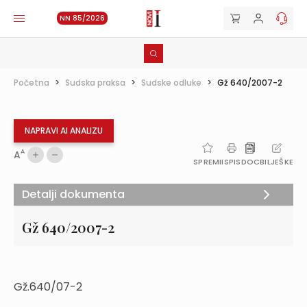
NN 85/2026
Početna
>
Sudska praksa
>
Sudske odluke
>
Gž 640/2007-2
NAPRAVI AI ANALIZU
A
A
SPREMI
ISPIS
DOC
BILJEŠKE
Detalji dokumenta
Gž 640/2007-2
Gž.640/07-2