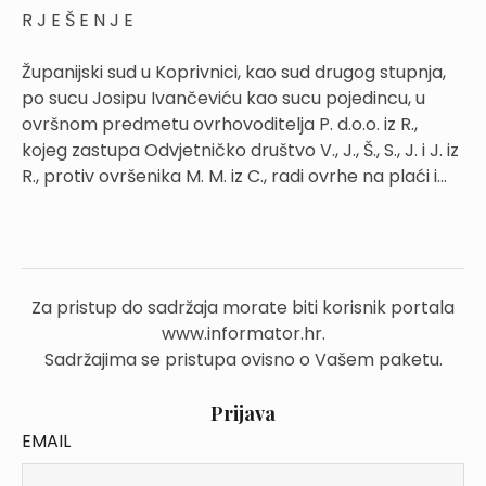
R J E Š E N J E
Županijski sud u Koprivnici, kao sud drugog stupnja,
po sucu Josipu Ivančeviću kao sucu pojedincu, u
ovršnom predmetu ovrhovoditelja P. d.o.o. iz R.,
kojeg zastupa Odvjetničko društvo V., J., Š., S., J. i J. iz
R., protiv ovršenika M. M. iz C., radi ovrhe na plaći i...
Za pristup do sadržaja morate biti korisnik portala
www.informator.hr.
Sadržajima se pristupa ovisno o Vašem paketu.
Prijava
EMAIL