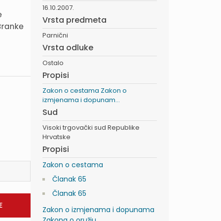
16.10.2007.
e
Vrsta predmeta
 Branke
Parnični
Vrsta odluke
Ostalo
Propisi
Zakon o cestama
Zakon o
izmjenama i dopunam...
Sud
Visoki trgovački sud Republike
Hrvatske
Propisi
Zakon o cestama
Članak 65
Članak 65
Zakon o izmjenama i dopunama
Zakona o oružju