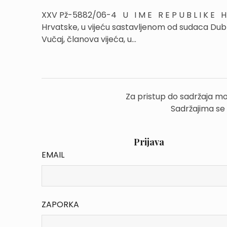
XXV Pž-5882/06-4 U I M E R E P U B L I K E H R
Hrvatske, u vijeću sastavljenom od sudaca Dubra
Vučaj, članova vijeća, u...
Za pristup do sadržaja mo
Sadržajima se
Prijava
EMAIL
ZAPORKA