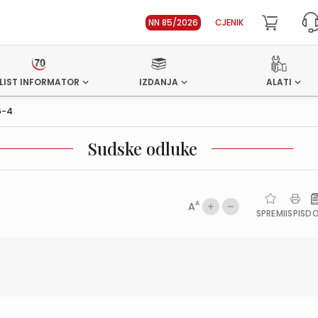
NN 85/2026
CJENIK
LIST INFORMATOR
IZDANJA
ALATI
6-4
Sudske odluke
A
A
SPREMI
ISPIS
D