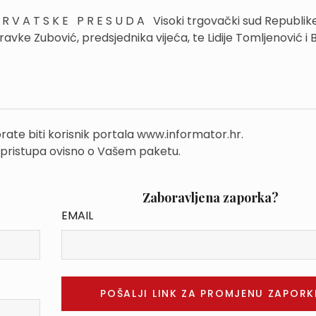
 V A T S K E P R E S U D A Visoki trgovački sud Republik
vke Zubović, predsjednika vijeća, te Lidije Tomljenović i
rate biti korisnik portala www.informator.hr.
 pristupa ovisno o Vašem paketu.
Zaboravljena zaporka?
EMAIL