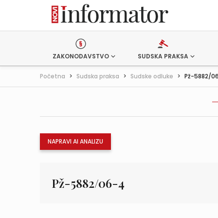
ZAKONODAVSTVO
SUDSKA PRAKSA
Početna
>
Sudska praksa
>
Sudske odluke
>
Pž-5882/0
NAPRAVI AI ANALIZU
Pž-5882/06-4