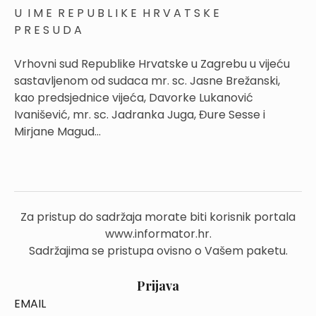
U I M E R E P U B L I K E H R V A T S K E
P R E S U D A
Vrhovni sud Republike Hrvatske u Zagrebu u vijeću
sastavljenom od sudaca mr. sc. Jasne Brežanski,
kao predsjednice vijeća, Davorke Lukanović
Ivanišević, mr. sc. Jadranka Juga, Đure Sesse i
Mirjane Magud...
Za pristup do sadržaja morate biti korisnik portala
www.informator.hr.
Sadržajima se pristupa ovisno o Vašem paketu.
Prijava
EMAIL