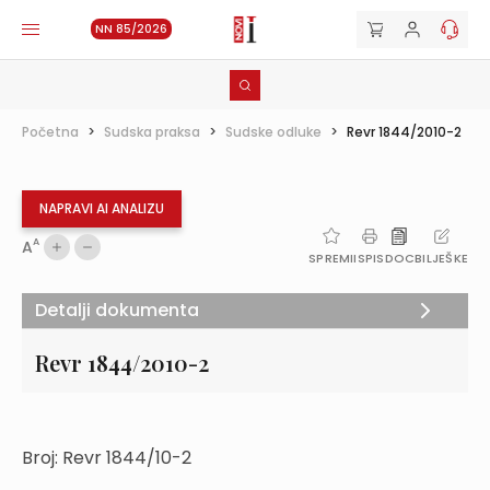
NN 85/2026
Početna
>
Sudska praksa
>
Sudske odluke
>
Revr 1844/2010-2
NAPRAVI AI ANALIZU
A
A
SPREMI
ISPIS
DOC
BILJEŠKE
Detalji dokumenta
Revr 1844/2010-2
Broj: Revr 1844/10-2