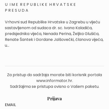
U I M E R E P U B L I K E H R V A T S K E
P R E S U D A
Vrhovni sud Republike Hrvatske u Zagrebu u vijeću
sastavljenom od sudaca dr. sc. Ivana Kaladića,
predsjednika vijeća, Nenada Perina, Željka Glušića,
Renate Šantek i Gordane Jalšovečki, članova vijeća,
u...
Za pristup do sadržaja morate biti korisnik portala
www.informator.hr.
Sadržajima se pristupa ovisno o Vašem paketu.
Prijava
EMAIL