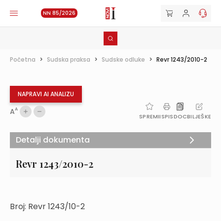
NN 85/2026
Početna
>
Sudska praksa
>
Sudske odluke
>
Revr 1243/2010-2
NAPRAVI AI ANALIZU
A
A
SPREMI
ISPIS
DOC
BILJEŠKE
Detalji dokumenta
Revr 1243/2010-2
Broj: Revr 1243/10-2